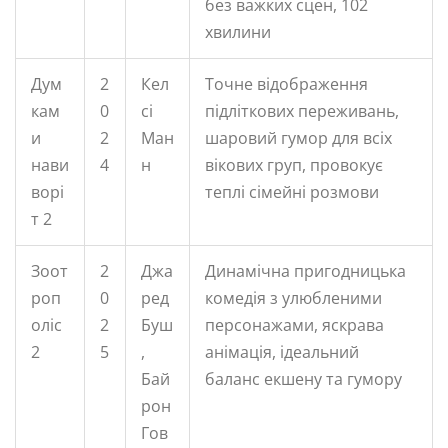
без важких сцен, 102
хвилини
Дум
2
Кел
Точне відображення
кам
0
сі
підліткових переживань,
и
2
Ман
шаровий гумор для всіх
нави
4
н
вікових груп, провокує
ворі
теплі сімейні розмови
т 2
Зоот
2
Джа
Динамічна пригодницька
роп
0
ред
комедія з улюбленими
оліс
2
Буш
персонажами, яскрава
2
5
,
анімація, ідеальний
Бай
баланс екшену та гумору
рон
Гов