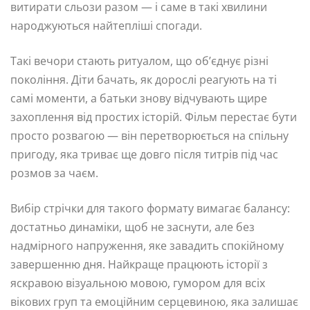
витирати сльози разом — і саме в такі хвилини
народжуються найтепліші спогади.
Такі вечори стають ритуалом, що об’єднує різні
покоління. Діти бачать, як дорослі реагують на ті
самі моменти, а батьки знову відчувають щире
захоплення від простих історій. Фільм перестає бути
просто розвагою — він перетворюється на спільну
пригоду, яка триває ще довго після титрів під час
розмов за чаєм.
Вибір стрічки для такого формату вимагає балансу:
достатньо динаміки, щоб не заснути, але без
надмірного напруження, яке завадить спокійному
завершенню дня. Найкраще працюють історії з
яскравою візуальною мовою, гумором для всіх
вікових груп та емоційним серцевиною, яка залишає