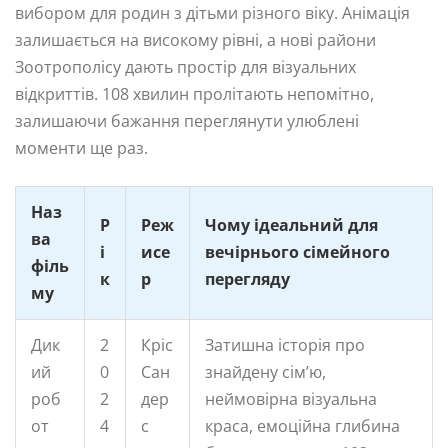
вибором для родин з дітьми різного віку. Анімація
залишається на високому рівні, а нові райони
Зоотрополісу дають простір для візуальних
відкриттів. 108 хвилин пролітають непомітно,
залишаючи бажання переглянути улюблені
моменти ще раз.
Наз
Р
Реж
Чому ідеальний для
ва
і
исе
вечірнього сімейного
філь
к
р
перегляду
му
Дик
2
Кріс
Затишна історія про
ий
0
Сан
знайдену сім’ю,
роб
2
дер
неймовірна візуальна
от
4
с
краса, емоційна глибина