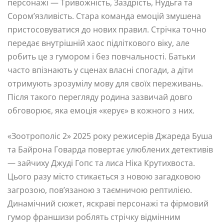
персонажі — Тривожність, Заздрість, Нудьга та
Сором’язливість. Стара команда емоцій змушена
пристосовуватися до нових правил. Стрічка точно
передає внутрішній хаос підліткового віку, але
робить це з гумором і без повчальності. Батьки
часто впізнають у сценах власні спогади, а діти
отримують зрозумілу мову для своїх переживань.
Після такого перегляду родина зазвичай довго
обговорює, яка емоція «керує» в кожного з них.
«Зоотрополіс 2» 2025 року режисерів Джареда Буша
та Байрона Говарда повертає улюблених детективів
— зайчиху Джуді Гопс та лиса Ніка Крутихвоста.
Цього разу місто стикається з новою загадковою
загрозою, пов’язаною з таємничою рептилією.
Динамічний сюжет, яскраві персонажі та фірмовий
гумор франшизи роблять стрічку відмінним