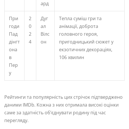
ард
При
2
Дуг
Тепла суміш гри та
годи
0
ал
анімації, доброта
Пад
2
Вілс
головного героя,
дінгт
4
он
пригодницький сюжет у
она
екзотичних декораціях,
в
106 хвилин
Пер
у
Рейтинги та популярність цих стрічок підтверджено
даними IMDb. Кожна з них отримала високі оцінки
саме за здатність об’єднувати родину під час
перегляду.