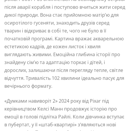
після аварії корабля і поступово вчиться жити серед
дикої природи. Вона стає прийомною матір’ю для
осиротілого гусеняти, знаходить друзів серед
тварин і відкриває в собі те, чого не було в її
початковій програмі. Картина вражає акварельною
естетикою кадрів, де кожен листок і хвиля
виглядають живими. Емоційна глибина історії про
знайдену сім’ю та адаптацію торкає і дітей, і
дорослих, залишаючи після перегляду тепле, світле
відчуття. Тривалість 102 хвилини ідеально пасує для
вечірнього формату.
«Думками навиворіт 2» 2024 року від Pixar під
керівництвом Келсі Манн продовжує історію про
емоції в голові підлітка Райлі. Коли дівчинка вступає
в пубертат, у її «штаб-квартирі» з’являються нові