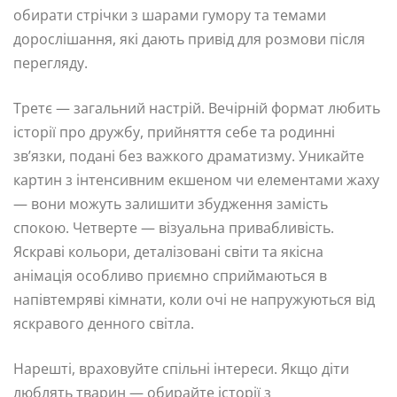
обирати стрічки з шарами гумору та темами
дорослішання, які дають привід для розмови після
перегляду.
Третє — загальний настрій. Вечірній формат любить
історії про дружбу, прийняття себе та родинні
зв’язки, подані без важкого драматизму. Уникайте
картин з інтенсивним екшеном чи елементами жаху
— вони можуть залишити збудження замість
спокою. Четверте — візуальна привабливість.
Яскраві кольори, деталізовані світи та якісна
анімація особливо приємно сприймаються в
напівтемряві кімнати, коли очі не напружуються від
яскравого денного світла.
Нарешті, враховуйте спільні інтереси. Якщо діти
люблять тварин — обирайте історії з