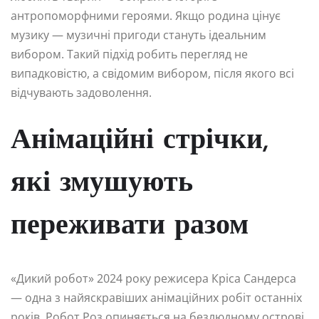
антропоморфними героями. Якщо родина цінує
музику — музичні пригоди стануть ідеальним
вибором. Такий підхід робить перегляд не
випадковістю, а свідомим вибором, після якого всі
відчувають задоволення.
Анімаційні стрічки,
які змушують
переживати разом
«Дикий робот» 2024 року режисера Кріса Сандерса
— одна з найяскравіших анімаційних робіт останніх
років. Робот Роз опиняється на безлюдному острові