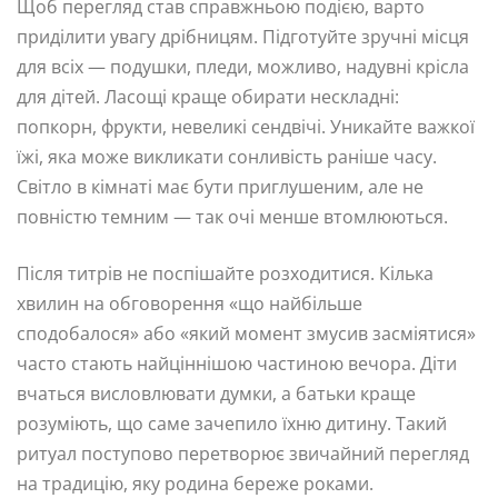
Щоб перегляд став справжньою подією, варто
приділити увагу дрібницям. Підготуйте зручні місця
для всіх — подушки, пледи, можливо, надувні крісла
для дітей. Ласощі краще обирати нескладні:
попкорн, фрукти, невеликі сендвічі. Уникайте важкої
їжі, яка може викликати сонливість раніше часу.
Світло в кімнаті має бути приглушеним, але не
повністю темним — так очі менше втомлюються.
Після титрів не поспішайте розходитися. Кілька
хвилин на обговорення «що найбільше
сподобалося» або «який момент змусив засміятися»
часто стають найціннішою частиною вечора. Діти
вчаться висловлювати думки, а батьки краще
розуміють, що саме зачепило їхню дитину. Такий
ритуал поступово перетворює звичайний перегляд
на традицію, яку родина береже роками.