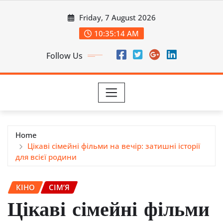
Skip
Friday, 7 August 2026
to
content
10:35:16 AM
Follow Us
Home
Цікаві сімейні фільми на вечір: затишні історії
для всієї родини
КІНО
СІМ’Я
Цікаві сімейні фільми