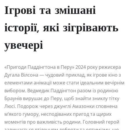
Ігрові та змішані
історії, які зігрівають
увечері
«Пригоди Паддінгтона в Перу» 2024 року режисера
Дугала Вілсона — чудовий приклад, як ігрове кіно з
елементами анімації може стати ідеальним вечірнім
вибором. Ведмедик Паддінгтон разом із родиною
Браунів вирушає до Перу, щоб знайти зниклу тітку
Люсі. Подорож через джунглі Амазонки сповнена
м’якого гумору, несподіваних пригод та щирих
моментів про важливість родини. Головний герой
залишається втіленням доброти та оптимізму, що