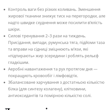
Контроль ваги без різких коливань. Зменшення
жирової тканини знижує тиск на перегородки, але
надто швидке схуднення може посилити в’ялість
шкіри.
Силові тренування 2–3 рази на тиждень.
Присідання, випади, румунська тяга, підйоми таза
та вправи на сідниці зміцнюють м’язи, які
«підпирають» жир зсередини і роблять рельєф
гладкішим.
Аеробні навантаження та рух протягом дня —
покращують кровообіг і лімфовідтік.
Збалансоване харчування з достатньою кількістю
білка (для синтезу колагену), клітковини,
антиоксидантів та помірною кількістю солі.