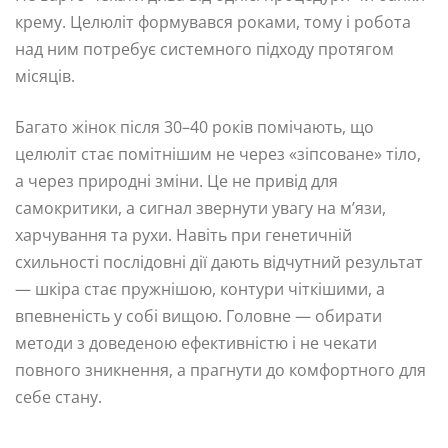
крему. Целюліт формувався роками, тому і робота
над ним потребує системного підходу протягом
місяців.
Багато жінок після 30–40 років помічають, що
целюліт стає помітнішим не через «зіпсоване» тіло,
а через природні зміни. Це не привід для
самокритики, а сигнал звернути увагу на м’язи,
харчування та рухи. Навіть при генетичній
схильності послідовні дії дають відчутний результат
— шкіра стає пружнішою, контури чіткішими, а
впевненість у собі вищою. Головне — обирати
методи з доведеною ефективністю і не чекати
повного зникнення, а прагнути до комфортного для
себе стану.