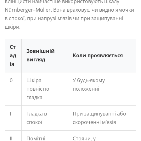
Клініцисти найчастіше використовують шкалу
Nürnberger–Müller. Вона враховує, чи видно ямочки
в спокої, при напрузі м’язів чи при защипуванні
шкіри.
Ст
Зовнішній
ад
Коли проявляється
вигляд
ія
0
Шкіра
У будь-якому
повністю
положенні
гладка
I
Гладка в
При защипуванні або
спокої
скороченні м’язів
II
Помітні
Стоячи, у