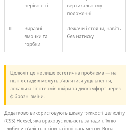
нерівності
вертикальному
положенні
III
Виразні
Лежачи і стоячи, навіть
ямочки та
без натиску
горбки
Целюліт це не лише естетична проблема — на
пізніх стадіях можуть з’являтися ущільнення,
локальна гіпотермія шкіри та дискомфорт через
фіброзні зміни.
Додатково використовують шкалу тяжкості целюліту
(CSS) Hexsel, яка враховує кількість западин, їхню
глибину, в’ялість шкіри та інші параметри. Вона