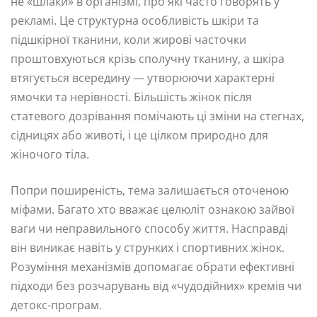
не «шлаки» в організмі, про які часто говорять у
рекламі. Це структурна особливість шкіри та
підшкірної тканини, коли жирові часточки
проштовхуються крізь сполучну тканину, а шкіра
втягується всередину — утворюючи характерні
ямочки та нерівності. Більшість жінок після
статевого дозрівання помічають ці зміни на стегнах,
сідницях або животі, і це цілком природно для
жіночого тіла.
Попри поширеність, тема залишається оточеною
міфами. Багато хто вважає целюліт ознакою зайвої
ваги чи неправильного способу життя. Насправді
він виникає навіть у струнких і спортивних жінок.
Розуміння механізмів допомагає обрати ефективні
підходи без розчарувань від «чудодійних» кремів чи
детокс-програм.