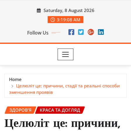
Skip
Saturday, 8 August 2026
to
content
3:19:09 AM
Follow Us
Home
Целюліт це: причини, стадії та реальні способи
зменшення проявів
ЗДОРОВ’Я
КРАСА ТА ДОГЛЯД
Целюліт це: причини,