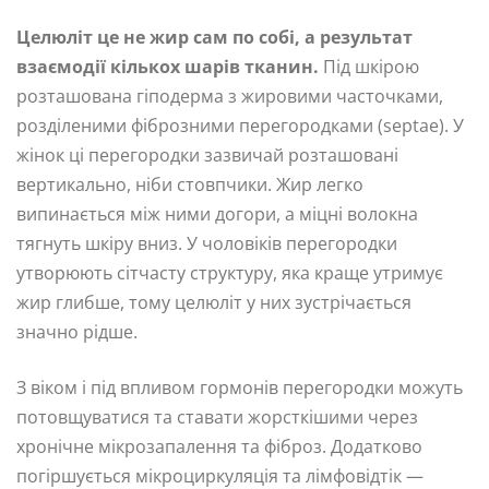
Целюліт це не жир сам по собі, а результат
взаємодії кількох шарів тканин.
Під шкірою
розташована гіподерма з жировими часточками,
розділеними фіброзними перегородками (septae). У
жінок ці перегородки зазвичай розташовані
вертикально, ніби стовпчики. Жир легко
випинається між ними догори, а міцні волокна
тягнуть шкіру вниз. У чоловіків перегородки
утворюють сітчасту структуру, яка краще утримує
жир глибше, тому целюліт у них зустрічається
значно рідше.
З віком і під впливом гормонів перегородки можуть
потовщуватися та ставати жорсткішими через
хронічне мікрозапалення та фіброз. Додатково
погіршується мікроциркуляція та лімфовідтік —