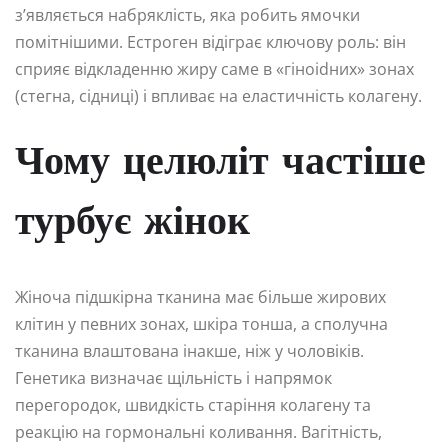
з’являється набряклість, яка робить ямочки
помітнішими. Естроген відіграє ключову роль: він
сприяє відкладенню жиру саме в «гінoidних» зонах
(стегна, сідниці) і впливає на еластичність колагену.
Чому целюліт частіше
турбує жінок
Жіноча підшкірна тканина має більше жирових
клітин у певних зонах, шкіра тонша, а сполучна
тканина влаштована інакше, ніж у чоловіків.
Генетика визначає щільність і напрямок
перегородок, швидкість старіння колагену та
реакцію на гормональні коливання. Вагітність,