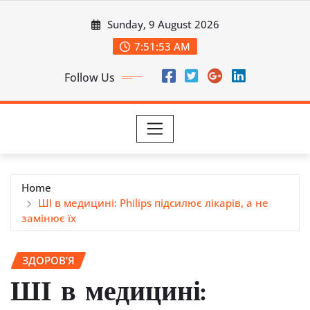
Skip
Sunday, 9 August 2026
to
content
7:51:54 AM
Follow Us
Home
ШІ в медицині: Philips підсилює лікарів, а не
замінює їх
ЗДОРОВ’Я
ШІ в медицині: