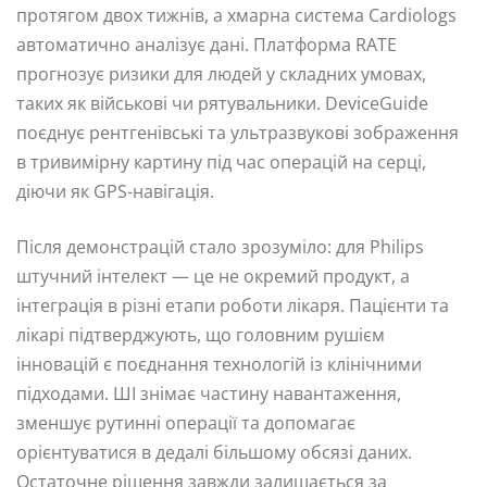
протягом двох тижнів, а хмарна система Cardiologs
автоматично аналізує дані. Платформа RATE
прогнозує ризики для людей у складних умовах,
таких як військові чи рятувальники. DeviceGuide
поєднує рентгенівські та ультразвукові зображення
в тривимірну картину під час операцій на серці,
діючи як GPS-навігація.
Після демонстрацій стало зрозуміло: для Philips
штучний інтелект — це не окремий продукт, а
інтеграція в різні етапи роботи лікаря. Пацієнти та
лікарі підтверджують, що головним рушієм
інновацій є поєднання технологій із клінічними
підходами. ШІ знімає частину навантаження,
зменшує рутинні операції та допомагає
орієнтуватися в дедалі більшому обсязі даних.
Остаточне рішення завжди залишається за