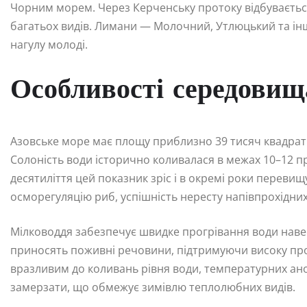
Чорним морем. Через Керченську протоку відбувається
багатьох видів. Лимани — Молочний, Утлюцький та і
нагулу молоді.
Особливості середовищ
Азовське море має площу приблизно 39 тисяч квадратн
Солоність води історично коливалася в межах 10–12 п
десятиліття цей показник зріс і в окремі роки перевищ
осморегуляцію риб, успішність нересту напівпрохідних
Мілководдя забезпечує швидке прогрівання води навес
приносять поживні речовини, підтримуючи високу про
вразливим до коливань рівня води, температурних ано
замерзати, що обмежує зимівлю теплолюбних видів.