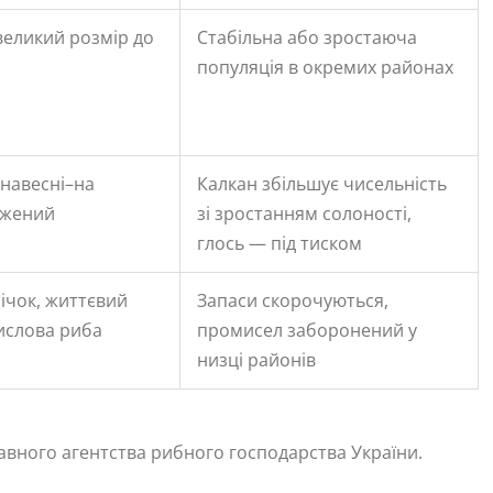
великий розмір до
Стабільна або зростаюча
і
популяція в окремих районах
 навесні–на
Калкан збільшує чисельність
ежений
зі зростанням солоності,
глось — під тиском
річок, життєвий
Запаси скорочуються,
мислова риба
промисел заборонений у
низці районів
жавного агентства рибного господарства України.