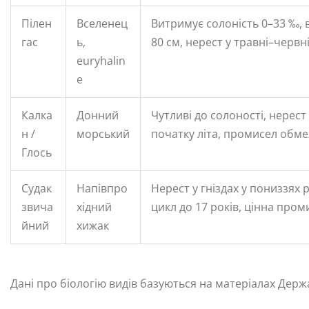
Пілен
Вселенец
Витримує солоність 0–33 ‰, 
гас
ь,
80 см, нерест у травні–червн
еuryhalin
e
Калка
Донний
Чутливі до солоності, нерест
н /
морський
початку літа, промисел обм
Глось
Судак
Напівпро
Нерест у гніздах у пониззях 
звича
хідний
цикл до 17 років, цінна про
йний
хижак
Дані про біологію видів базуються на матеріалах Дер