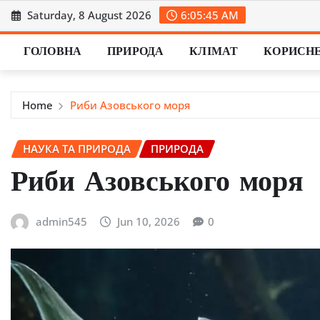
Skip
Saturday, 8 August 2026
6:05:46 AM
to
content
ГОЛОВНА
ПРИРОДА
КЛІМАТ
КОРИСН
Home
Риби Азовського моря
НАУКА ТА ПРИРОДА
ПРИРОДА
Риби Азовського моря
admin545
Jun 10, 2026
0