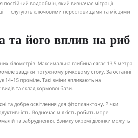
 постійний водообмін, який визначає міграції
нші — слугують ключовими нерестовищами та місцями
а та його вплив на риб
их кілометрів. Максимальна глибина сягає 13,5 метра.
роміле завдяки потужному річковому стоку. За останні
ує 14–15 проміле. Такі зміни впливають на
 видів та склад кормової бази.
ні та добре освітлення для фітопланктону. Річки
дуктивність. Водночас мілкість робить море
малій та забруднення. Взимку окремі ділянки можуть