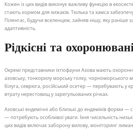
Кожен із цих видів виконує важливу функцію в екосист
стають кормом для хижаків. Тюлька та хамса забезпеч
Піленгас, будучи вселенцем, зайняв нішу, яку раніше 
адаптивність.
Рідкісні та охоронюван
Окремі представники іхтіофауни Азова мають охоронн
азовську, тонкорилу морську голку, чорноморського м
білуга, севрюга, російський осетер — перебувають у 
втрату нерестовищ у зарегульованих річках.
Азовські ендемічні або близькі до ендеміків форми — 
— потребують особливої уваги. Їхня чисельність низьк
цих видів включає заборону вилову, моніторинг лиман