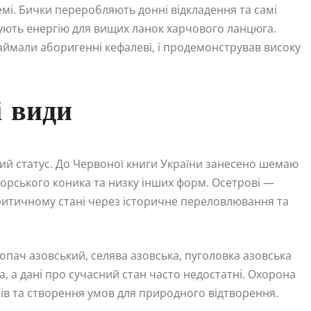
емі. Бички переробляють донні відкладення та самі
ують енергію для вищих ланок харчового ланцюга.
займали аборигенні кефалеві, і продемонстрував високу
і види
ий статус. До Червоної книги України занесено шемаю
орського коника та низку інших форм. Осетрові —
критичному стані через історичне переловлювання та
сопач азовський, селява азовська, пуголовка азовська
а, а дані про сучасний стан часто недостатні. Охорона
ів та створення умов для природного відтворення.