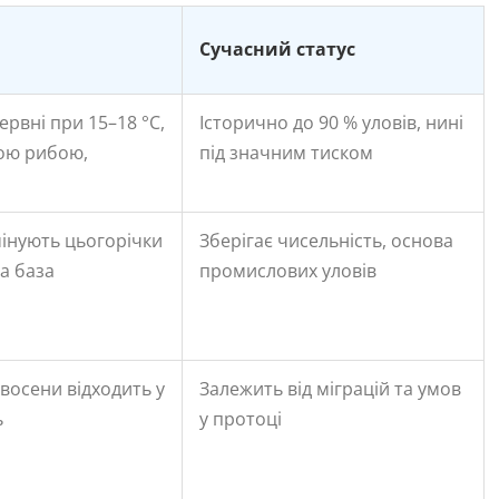
Сучасний статус
ервні при 15–18 °C,
Історично до 90 % уловів, нині
ою рибою,
під значним тиском
мінують цьогорічки
Зберігає чисельність, основа
а база
промислових уловів
 восени відходить у
Залежить від міграцій та умов
ь
у протоці