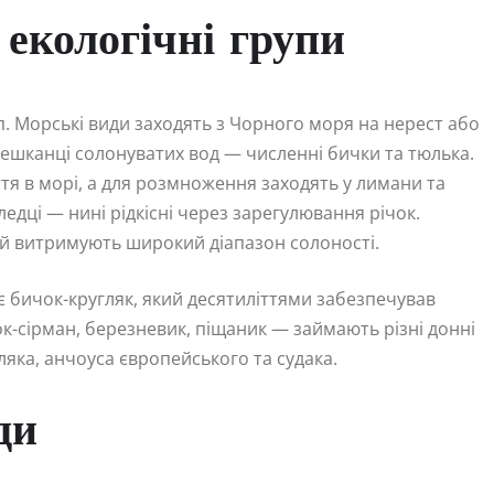
 екологічні групи
уп. Морські види заходять з Чорного моря на нерест або
 мешканці солонуватих вод — численні бички та тюлька.
ття в морі, а для розмноження заходять у лимани та
ледці — нині рідкісні через зарегулювання річок.
я й витримують широкий діапазон солоності.
є бичок-кругляк, який десятиліттями забезпечував
к-сірман, березневик, піщаник — займають різні донні
яка, анчоуса європейського та судака.
ди