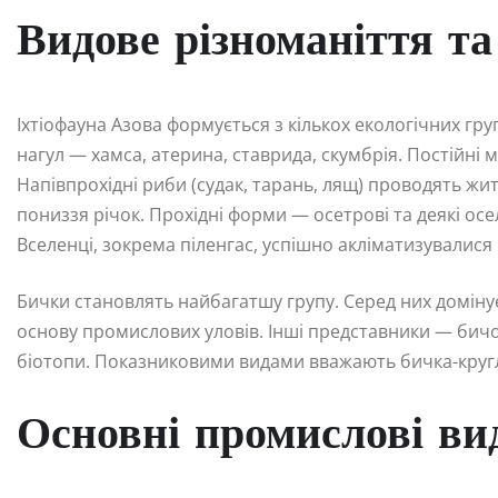
Видове різноманіття та
Іхтіофауна Азова формується з кількох екологічних гр
нагул — хамса, атерина, ставрида, скумбрія. Постійні
Напівпрохідні риби (судак, тарань, лящ) проводять жи
пониззя річок. Прохідні форми — осетрові та деякі осе
Вселенці, зокрема піленгас, успішно акліматизувалис
Бички становлять найбагатшу групу. Серед них доміну
основу промислових уловів. Інші представники — бичо
біотопи. Показниковими видами вважають бичка-кругл
Основні промислові ви