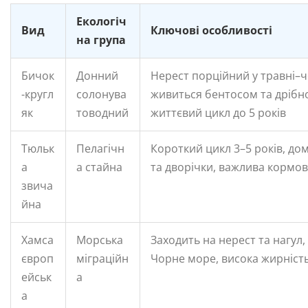
Екологіч
Вид
Ключові особливості
на група
Бичок
Донний
Нерест порційний у травні–ч
-кругл
солонува
живиться бентосом та дрібн
як
товодний
життєвий цикл до 5 років
Тюльк
Пелагічн
Короткий цикл 3–5 років, до
а
а стайна
та дворічки, важлива кормов
звича
йна
Хамса
Морська
Заходить на нерест та нагул,
європ
міграційн
Чорне море, висока жирніст
ейськ
а
а