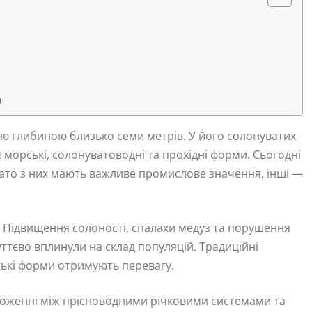
я
ю глибиною близько семи метрів. У його солонуватих
 морські, солонуватоводні та прохідні форми. Сьогодні
Багато з них мають важливе промислове значення, інші —
. Підвищення солоності, спалахи медуз та порушення
ттєво вплинули на склад популяцій. Традиційні
ські форми отримують перевагу.
ложенні між прісноводними річковими системами та