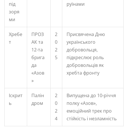
під
руїнами
зоря
ми
Хребе
ПРОЗ
2
Присвячена Дню
т
АК та
0
українського
12-та
2
добровольця,
брига
5
підкреслює роль
да
добровольців як
«Азов
хребта фронту
»
Іскрит
Палін
2
Випущена до 10-річчя
ь
дром
0
полку «Азов»,
2
емоційний трек про
4
стійкість і незламність