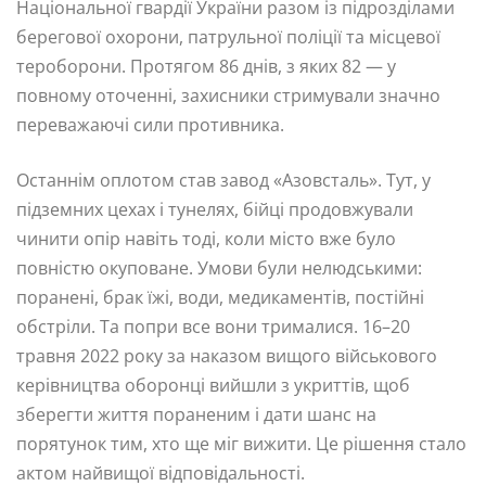
Національної гвардії України разом із підрозділами
берегової охорони, патрульної поліції та місцевої
тероборони. Протягом 86 днів, з яких 82 — у
повному оточенні, захисники стримували значно
переважаючі сили противника.
Останнім оплотом став завод «Азовсталь». Тут, у
підземних цехах і тунелях, бійці продовжували
чинити опір навіть тоді, коли місто вже було
повністю окуповане. Умови були нелюдськими:
поранені, брак їжі, води, медикаментів, постійні
обстріли. Та попри все вони трималися. 16–20
травня 2022 року за наказом вищого військового
керівництва оборонці вийшли з укриттів, щоб
зберегти життя пораненим і дати шанс на
порятунок тим, хто ще міг вижити. Це рішення стало
актом найвищої відповідальності.