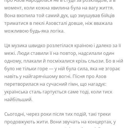
про Азов народилася не в студії за розкладом, а в
момент, коли кожна хвилина була на вагу життя.
Вона вхопила той самий дух, що змушував бійців
триматися в пеклі Азовсталі довше, ніж вважала
можливою будь-яка логіка.
Ця музика швидко розлетілася країною і далеко за її
межі. Люди ставили її на повтор, надсилали один
одному, плакали й посміхалися крізь сльози. Бо в ній
було не тільки горе — у ній була сила, яка не згорає
навіть у найгарячішому вогні. Пісня про Азов
перетворилася на сучасний гімн, що нагадує:
українська сталь гартується саме тоді, коли тиск
найбільший.
Сьогодні, через роки після тих подій, такі треки
продовжують жити. Вони звучать на концертах, у