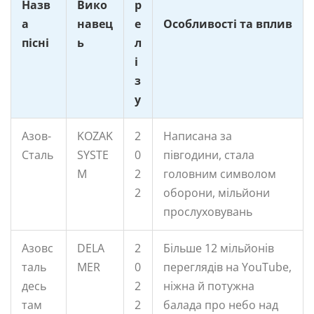
Назв
Вико
р
а
навец
е
Особливості та вплив
пісні
ь
л
і
з
у
Азов-
KOZAK
2
Написана за
Сталь
SYSTE
0
півгодини, стала
M
2
головним символом
2
оборони, мільйони
прослуховувань
Азовс
DELA
2
Більше 12 мільйонів
таль
MER
0
переглядів на YouTube,
десь
2
ніжна й потужна
там
2
балада про небо над