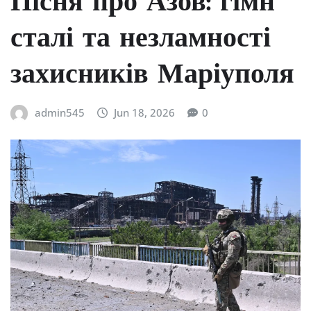
Пісня про Азов: гімн
сталі та незламності
захисників Маріуполя
admin545
Jun 18, 2026
0