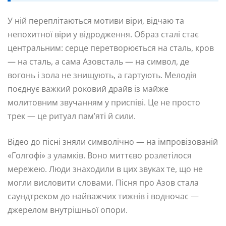
У ній переплітаються мотиви віри, відчаю та
непохитної віри у відродження. Образ сталі стає
центральним: серце перетворюється на сталь, кров
— на сталь, а сама Азовсталь — на символ, де
вогонь і зола не знищують, а гартують. Мелодія
поєднує важкий роковий драйв із майже
молитовним звучанням у приспіві. Це не просто
трек — це ритуал пам’яті й сили.
Відео до пісні зняли символічно — на імпровізованій
«Голгофі» з уламків. Воно миттєво розлетілося
мережею. Люди знаходили в цих звуках те, що не
могли висловити словами. Пісня про Азов стала
саундтреком до найважчих тижнів і водночас —
джерелом внутрішньої опори.