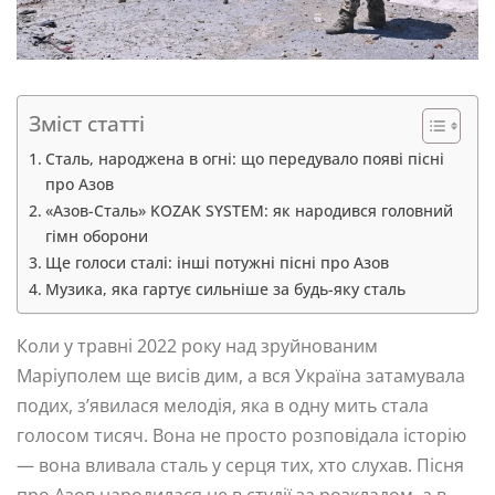
Зміст статті
Сталь, народжена в огні: що передувало появі пісні
про Азов
«Азов-Сталь» KOZAK SYSTEM: як народився головний
гімн оборони
Ще голоси сталі: інші потужні пісні про Азов
Музика, яка гартує сильніше за будь-яку сталь
Коли у травні 2022 року над зруйнованим
Маріуполем ще висів дим, а вся Україна затамувала
подих, з’явилася мелодія, яка в одну мить стала
голосом тисяч. Вона не просто розповідала історію
— вона вливала сталь у серця тих, хто слухав. Пісня