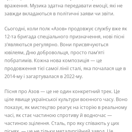
враження. Музика здатна передавати емоції, які не
завжди вкладаються в політичні заяви чи звіти.
Сьогодні, коли полк «Азов» продовжує службу вже як
12-та бригада спеціального призначення, нові пісні
з’являються регулярно. Вони присвячуються
ювілеям, Дню добровольця, просто пам’яті
побратимів. Кожна нова композиція — це
продовження тієї самої лінії сталі, яка почалася ще в
2014-му і загартувалася в 2022-му.
Пісня про Азов — це не один конкретний трек. Це
ціле явище української культури воєнного часу. Воно
показує, як мистецтво реагує на історію в реальному
часі, як стає частиною спротиву й водночас —
частиною зцілення. Сталь, про яку співають у цих
піснях, — це не тільки металургійний завод. Це