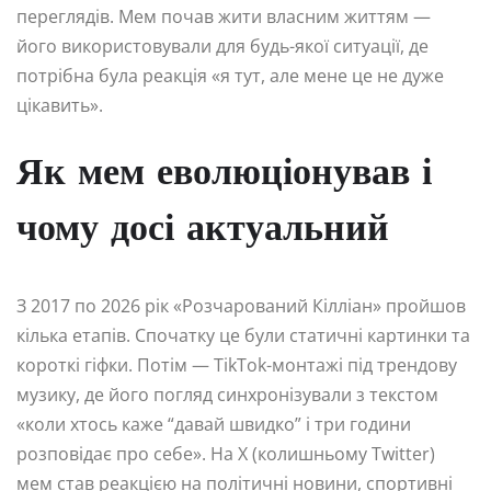
переглядів. Мем почав жити власним життям —
його використовували для будь-якої ситуації, де
потрібна була реакція «я тут, але мене це не дуже
цікавить».
Як мем еволюціонував і
чому досі актуальний
З 2017 по 2026 рік «Розчарований Кілліан» пройшов
кілька етапів. Спочатку це були статичні картинки та
короткі гіфки. Потім — TikTok-монтажі під трендову
музику, де його погляд синхронізували з текстом
«коли хтось каже “давай швидко” і три години
розповідає про себе». На X (колишньому Twitter)
мем став реакцією на політичні новини, спортивні