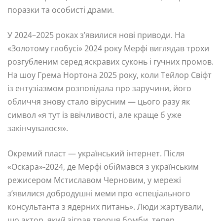
поразки та особисті драми.
У 2024–2025 роках з’явилися нові приводи. На
«Золотому глобусі» 2024 року Мерфі виглядав трохи
розгубленим серед яскравих суконь і гучних промов.
На шоу Грема Нортона 2025 року, коли Тейлор Свіфт
із ентузіазмом розповідала про заручини, його
обличчя знову стало вірусним — цього разу як
символ «я тут із ввічливості, але краще б уже
закінчувалося».
Окремий пласт — український інтернет. Після
«Оскара»-2024, де Мерфі обіймався з українським
режисером Мстиславом Черновим, у мережі
з’явилися добродушні меми про «спеціального
консультанта з ядерних питань». Люди жартували,
що актор, який зіграв творця бомби, тепер