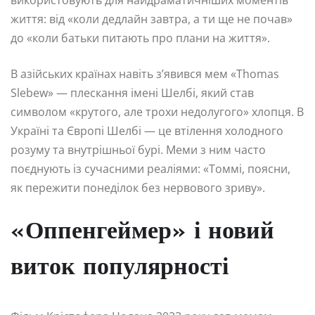
використовують для найдраматичніших моментів
життя: від «коли дедлайн завтра, а ти ще не почав»
до «коли батьки питають про плани на життя».
В азійських країнах навіть з’явився мем «Thomas
Slebew» — плескання імені Шелбі, який став
символом «крутого, але трохи недолугого» хлопця. В
Україні та Європі Шелбі — це втілення холодного
розуму та внутрішньої бурі. Меми з ним часто
поєднують із сучасними реаліями: «Томмі, поясни,
як пережити понеділок без нервового зриву».
«Оппенгеймер» і новий
виток популярності