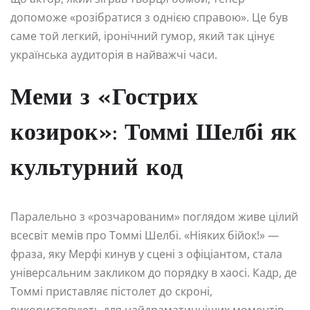
допоможе «розібратися з однією справою». Це був
саме той легкий, іронічний гумор, який так цінує
українська аудиторія в найважчі часи.
Меми з «Гострих
козирок»: Томмі Шелбі як
культурний код
Паралельно з «розчарованим» поглядом живе цілий
всесвіт мемів про Томмі Шелбі. «Ніяких бійок!» —
фраза, яку Мерфі кинув у сцені з офіціантом, стала
універсальним закликом до порядку в хаосі. Кадр, де
Томмі приставляє пістолет до скроні,