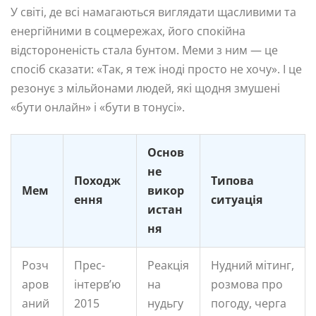
У світі, де всі намагаються виглядати щасливими та
енергійними в соцмережах, його спокійна
відстороненість стала бунтом. Меми з ним — це
спосіб сказати: «Так, я теж іноді просто не хочу». І це
резонує з мільйонами людей, які щодня змушені
«бути онлайн» і «бути в тонусі».
Основ
не
Походж
Типова
Мем
викор
ення
ситуація
истан
ня
Розч
Прес-
Реакція
Нудний мітинг,
аров
інтерв’ю
на
розмова про
аний
2015
нудьгу
погоду, черга