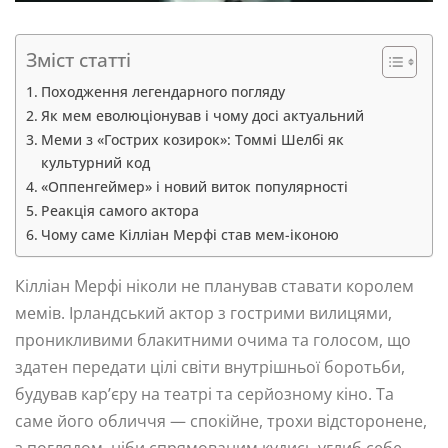
Зміст статті
Походження легендарного погляду
Як мем еволюціонував і чому досі актуальний
Меми з «Гострих козирок»: Томмі Шелбі як
культурний код
«Оппенгеймер» і новий виток популярності
Реакція самого актора
Чому саме Кілліан Мерфі став мем-іконою
Кілліан Мерфі ніколи не планував ставати королем
мемів. Ірландський актор з гострими вилицями,
проникливими блакитними очима та голосом, що
здатен передати цілі світи внутрішньої боротьби,
будував кар’єру на театрі та серйозному кіно. Та
саме його обличчя — спокійне, трохи відсторонене,