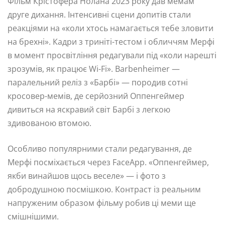
Фільм Крістофера Нолана 2023 року дав мемам
друге дихання. Інтенсивні сцени допитів стали
реакціями на «коли хтось намагається тебе зловити
на брехні». Кадри з триніті-тестом і обличчям Мерфі
в момент просвітління редагували під «коли нарешті
зрозумів, як працює Wi-Fi». Barbenheimer —
паралельний реліз з «Барбі» — породив сотні
кросовер-мемів, де серйозний Оппенгеймер
дивиться на яскравий світ Барбі з легкою
здивованою втомою.
Особливо популярними стали редагування, де
Мерфі посміхається через FaceApp. «Оппенгеймер,
якби винайшов щось веселе» — і фото з
добродушною посмішкою. Контраст із реальним
напруженим образом фільму робив ці меми ще
смішнішими.