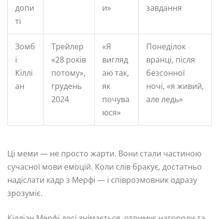
допи
и»
завдання
ті
Зомб
Трейлер
«Я
Понеділок
і
«28 років
вигляд
вранці, після
Кіллі
потому»,
аю так,
безсонної
ан
грудень
як
ночі, «я живий,
2024
почува
але ледь»
юся»
Ці меми — не просто жарти. Вони стали частиною
сучасної мови емоцій. Коли слів бракує, достатньо
надіслати кадр з Мерфі — і співрозмовник одразу
зрозуміє.
Кілліан Мерфі досі знімається, отримує нагороди та