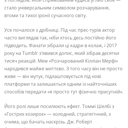
з поглядом, ніби спрямованим кудись углиб себе —
стало універсальним символом розчарування,
втоми та тихої іронії сучасного світу.
Усе почалося з дрібниці. Під час прес-турів актор
часто виглядав так, ніби хтось десь постійно його
підводить. Фанати зібрали ці кадри в колаж, і 2017
року на Tumblr з’явився допис, який зібрав десятки
тисяч реакцій. Мем «Розчарований Кілліан Мерфі»
народився майже миттєво. З того часу він не просто
живе — він мутує, підлаштовується під нові
платформи та залишається одним із найточніших
способів передати «я просто тут фізично присутній».
Його ролі лише посилюють ефект. Томмі Шелбі з
«Гострих козирок» — холодний, стратегічний, з
очима, що бачать наскрізь. Дж. Роберт