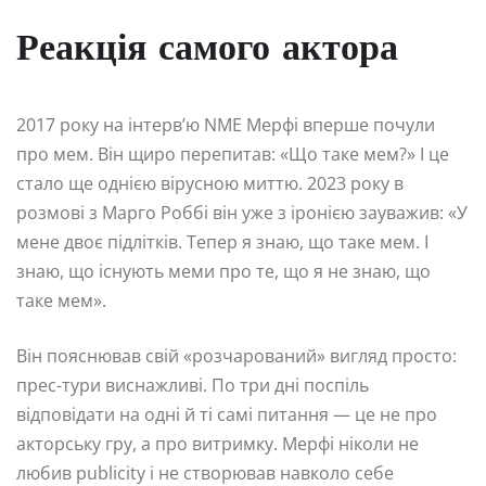
Реакція самого актора
2017 року на інтерв’ю NME Мерфі вперше почули
про мем. Він щиро перепитав: «Що таке мем?» І це
стало ще однією вірусною миттю. 2023 року в
розмові з Марго Роббі він уже з іронією зауважив: «У
мене двоє підлітків. Тепер я знаю, що таке мем. І
знаю, що існують меми про те, що я не знаю, що
таке мем».
Він пояснював свій «розчарований» вигляд просто:
прес-тури виснажливі. По три дні поспіль
відповідати на одні й ті самі питання — це не про
акторську гру, а про витримку. Мерфі ніколи не
любив publicity і не створював навколо себе