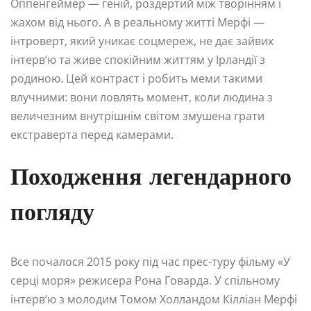
Оппенгеймер — геній, роздертий між творінням і
жахом від нього. А в реальному житті Мерфі —
інтроверт, який уникає соцмереж, не дає зайвих
інтерв’ю та живе спокійним життям у Ірландії з
родиною. Цей контраст і робить меми такими
влучними: вони ловлять момент, коли людина з
величезним внутрішнім світом змушена грати
екстраверта перед камерами.
Походження легендарного
погляду
Все почалося 2015 року під час прес-туру фільму «У
серці моря» режисера Рона Говарда. У спільному
інтерв’ю з молодим Томом Холландом Кілліан Мерфі