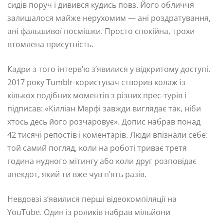
сидів поруч і дивився кудись повз. Його обличчя
залишалося майже нерухомим — ані роздратування,
ані фальшивої посмішки. Просто спокійна, трохи
втомлена присутність.
Кадри з того інтерв’ю з’явилися у відкритому доступі.
2017 року Tumblr-користувач створив колаж із
кількох подібних моментів з різних прес-турів і
підписав: «Кілліан Мерфі завжди виглядає так, ніби
хтось десь його розчаровує». Допис набрав понад
42 тисячі репостів і коментарів. Люди впізнали себе:
той самий погляд, коли на роботі триває третя
година нудного мітингу або коли друг розповідає
анекдот, який ти вже чув п’ять разів.
Невдовзі з’явилися перші відеокомпіляції на
YouTube. Один із роликів набрав мільйони