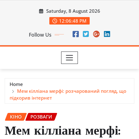
Skip
Saturday, 8 August 2026
to
content
12:06:50 PM
Follow Us
Home
Мем кілліана мерфі: розчарований погляд, що
підкорив інтернет
КІНО
РОЗВАГИ
Мем кілліана мерфі: