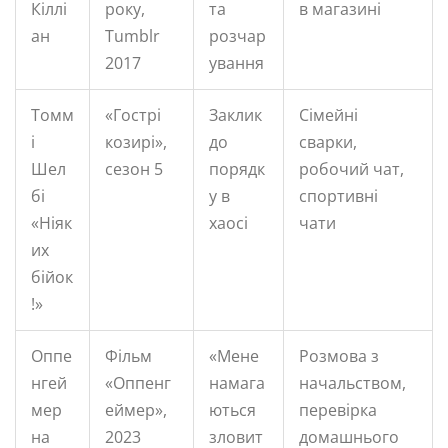
Кіллі
року,
та
в магазині
ан
Tumblr
розчар
2017
ування
Томм
«Гострі
Заклик
Сімейні
і
козирі»,
до
сварки,
Шел
сезон 5
порядк
робочий чат,
бі
у в
спортивні
«Ніяк
хаосі
чати
их
бійок
!»
Оппе
Фільм
«Мене
Розмова з
нгей
«Оппенг
намага
начальством,
мер
еймер»,
ються
перевірка
на
2023
зловит
домашнього