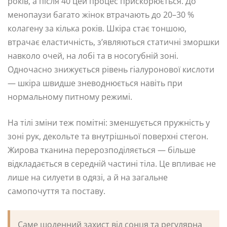
років, а після 40 цей процес прискорюється. До
менопаузи багато жінок втрачають до 20–30 %
колагену за кілька років. Шкіра стає тоншою,
втрачає еластичність, з’являються статичні зморшки
навколо очей, на лобі та в носогубній зоні.
Одночасно знижується рівень гіалуронової кислоти
— шкіра швидше зневоднюється навіть при
нормальному питному режимі.
На тілі зміни теж помітні: зменшується пружність у
зоні рук, декольте та внутрішньої поверхні стегон.
Жирова тканина перерозподіляється — більше
відкладається в середній частині тіла. Це впливає не
лише на силуети в одязі, а й на загальне
самопочуття та поставу.
Саме щоденний захист від сонця та регулярна