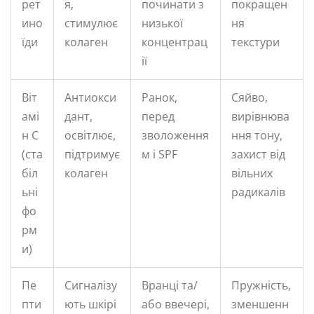
рет
я,
починати з
покращен
ино
стимулює
низької
ня
їди
колаген
концентрац
текстури
ії
Віт
Антиокси
Ранок,
Сяйво,
амі
дант,
перед
вирівнюва
н C
освітлює,
зволоження
ння тону,
(ста
підтримує
м і SPF
захист від
біл
колаген
вільних
ьні
радикалів
фо
рм
и)
Пе
Сигналізу
Вранці та/
Пружність,
пти
ють шкірі
або ввечері,
зменшенн