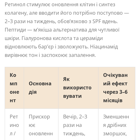
Ретинол стимулює оновлення клітин і синтез
колагену, але вводити його потрібно поступово —
2–3 рази на тиждень, обов’язково з SPF вдень.
Пептиди — м’якіша альтернатива для чутливої
шкіри. Гіалуронова кислота та цераміди
відновлюють бар’єр і зволожують. Ніацинамід
вирівнює тон і заспокоює запалення.
Ко
Очікуван
Як
мп
Основна
ий ефект
використо
оне
дія
через 3–6
вувати
нт
місяців
Рет
Прискор
Вечір, 2–3
Зменшенн
ино
ює
рази на
я дрібних
л /
оновленн
тиждень,
зморшок,