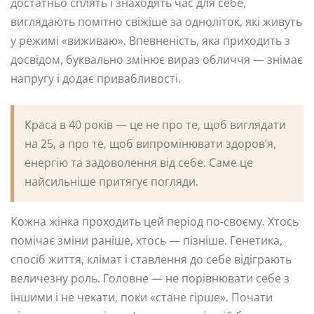
достатньо сплять і знаходять час для себе,
виглядають помітно свіжіше за одноліток, які живуть
у режимі «виживаю». Впевненість, яка приходить з
досвідом, буквально змінює вираз обличчя — знімає
напругу і додає привабливості.
Краса в 40 років — це не про те, щоб виглядати
на 25, а про те, щоб випромінювати здоров’я,
енергію та задоволення від себе. Саме це
найсильніше притягує погляди.
Кожна жінка проходить цей період по-своєму. Хтось
помічає зміни раніше, хтось — пізніше. Генетика,
спосіб життя, клімат і ставлення до себе відіграють
величезну роль. Головне — не порівнювати себе з
іншими і не чекати, поки «стане гірше». Почати