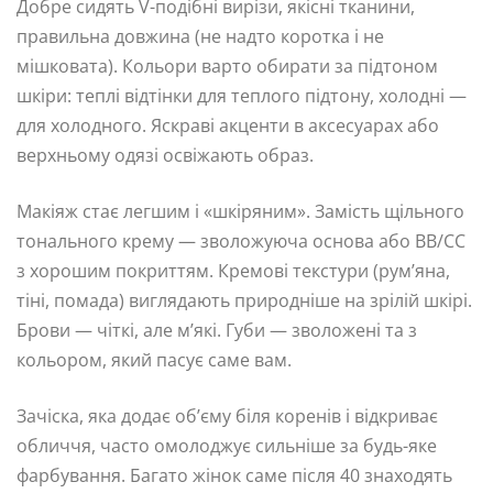
Добре сидять V-подібні вирізи, якісні тканини,
правильна довжина (не надто коротка і не
мішковата). Кольори варто обирати за підтоном
шкіри: теплі відтінки для теплого підтону, холодні —
для холодного. Яскраві акценти в аксесуарах або
верхньому одязі освіжають образ.
Макіяж стає легшим і «шкіряним». Замість щільного
тонального крему — зволожуюча основа або BB/CC
з хорошим покриттям. Кремові текстури (рум’яна,
тіні, помада) виглядають природніше на зрілій шкірі.
Брови — чіткі, але м’які. Губи — зволожені та з
кольором, який пасує саме вам.
Зачіска, яка додає об’єму біля коренів і відкриває
обличчя, часто омолоджує сильніше за будь-яке
фарбування. Багато жінок саме після 40 знаходять