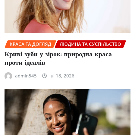
КРАСА ТА ДОГЛЯД
ЛЮДИНА ТА СУСПІЛЬСТВО
Криві зуби у зірок: природна краса
проти ідеалів
admin545
Jul 18, 2026