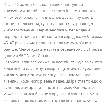
Після 40 років у більшості жінок поступово
знижується вироблення естрогенів — основного
жіночого гормону, який відповідає за пружність
шкіри, зволоження, густоту волосся та розподіл
жирової тканини. Перименопауза, перехідний
період, зазвичай починається в середньому близько
45–47 років, хоча перші сигнали можуть з’явитися і
раніше. Менопауза ж настає в середньому у 51 рік за
даними BBC News Україна.
Естроген впливає майже на все: він стимулює синтез
колагену та еластину в шкірі, підтримує гіалуронову
кислоту, яка утримує вологу, і захищає м’язову
тканину. Коли його рівень падає, шкіра стає тоншою,
сухішою, а зморшки — помітнішими. Одночасно
може з’являтися більше жиру в зоні живота, а м’язи
— повільніше відновлюватися після навантажень.