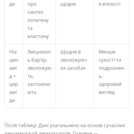
ди
про
щодня
я в’ялості
синтез
колагену
та
еластину
Ніа
Зміцнюют
Щодня в
Менше
цин
ь бар’єр,
зволожуюч
сухості та
амі
зволожую
их засобах
подразнен
д +
ть,
ь,
цер
заспокою
здоровий
амі
ють
вигляд
ди
Після таблиці: Дані узагальнено на основі сучасних
рекомендацій дерматологів. Головне —