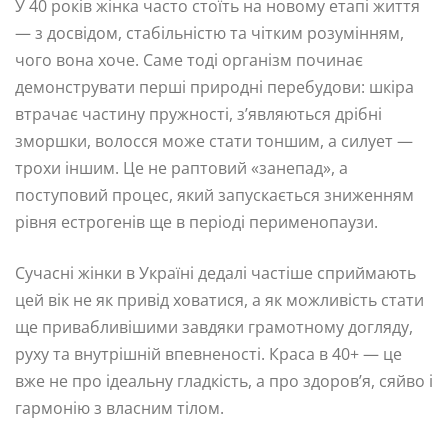
У 40 років жінка часто стоїть на новому етапі життя
— з досвідом, стабільністю та чітким розумінням,
чого вона хоче. Саме тоді організм починає
демонструвати перші природні перебудови: шкіра
втрачає частину пружності, з’являються дрібні
зморшки, волосся може стати тоншим, а силует —
трохи іншим. Це не раптовий «занепад», а
поступовий процес, який запускається зниженням
рівня естрогенів ще в періоді перименопаузи.
Сучасні жінки в Україні дедалі частіше сприймають
цей вік не як привід ховатися, а як можливість стати
ще привабливішими завдяки грамотному догляду,
руху та внутрішній впевненості. Краса в 40+ — це
вже не про ідеальну гладкість, а про здоров’я, сяйво і
гармонію з власним тілом.