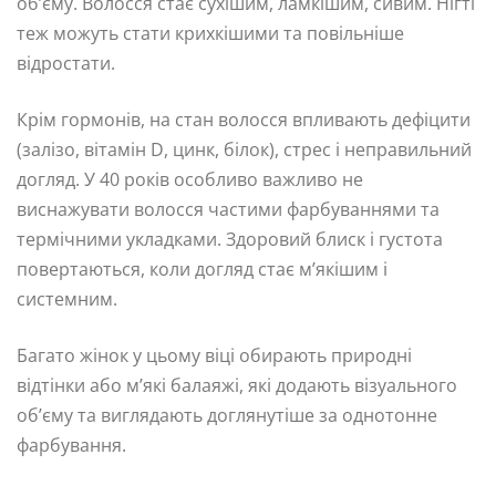
об’єму. Волосся стає сухішим, ламкішим, сивим. Нігті
теж можуть стати крихкішими та повільніше
відростати.
Крім гормонів, на стан волосся впливають дефіцити
(залізо, вітамін D, цинк, білок), стрес і неправильний
догляд. У 40 років особливо важливо не
виснажувати волосся частими фарбуваннями та
термічними укладками. Здоровий блиск і густота
повертаються, коли догляд стає м’якішим і
системним.
Багато жінок у цьому віці обирають природні
відтінки або м’які балаяжі, які додають візуального
об’єму та виглядають доглянутіше за однотонне
фарбування.