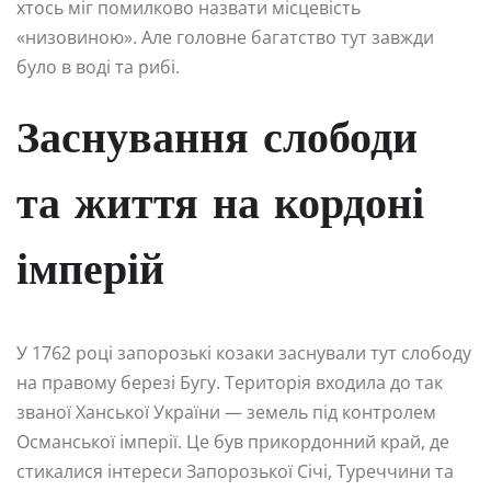
хтось міг помилково назвати місцевість
«низовиною». Але головне багатство тут завжди
було в воді та рибі.
Заснування слободи
та життя на кордоні
імперій
У 1762 році запорозькі козаки заснували тут слободу
на правому березі Бугу. Територія входила до так
званої Ханської України — земель під контролем
Османської імперії. Це був прикордонний край, де
стикалися інтереси Запорозької Січі, Туреччини та