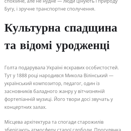
спокійне, але не нудне — люди цінують і природу
Бугу, і зручне транспортне сполучення.
Культурна спадщина
та відомі уродженці
Голта подарувала Україні яскравих особистостей.
Тут у 1888 році народився Микола Вілінський —
український композитор, педагог, один із
засновників баладного жанру у вітчизняній
фортепіанній музиці. Його твори досі звучать у
концертних залах.
Місцева архітектура та спогади старожилів
зберігають атмосферу старої слободи. Прогулянка