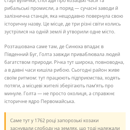
старі вулички, спогади про козацькі часи та
рибальські промисли, а поряд — сучасні заводи й
залізнична станція, яка нещодавно повернула свою
історичну назву. Це місце, де три різні світи колись
зустрілися на одній землі й утворили одне місто.
Розташована саме там, де Синюха впадає в
Південний Буг, Голта завжди приваблювала людей
багатством природи. Річка тут широка, повноводна,
а в давні часи кишіла рибою. Сьогодні район живе
своїм ритмом: тут працюють підприємства, ходять
потяги, а місцеві жителі зберігають пам’ять про
минуле. Голта — не просто околиця, а справжнє
історичне ядро Первомайська.
Саме тут у 1762 році запорозькі козаки
заснували слободу на землях, що тоді належали