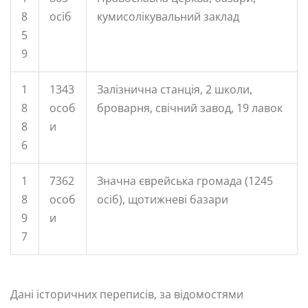
8
осіб
кумисолікувальний заклад
5
9
1
1343
Залізнична станція, 2 школи,
8
особ
броварня, свічний завод, 19 лавок
8
и
6
1
7362
Значна єврейська громада (1245
8
особ
осіб), щотижневі базари
9
и
7
Дані історичних переписів, за відомостями