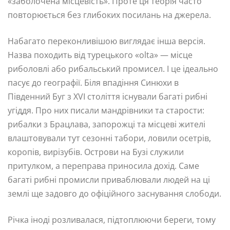
«заболочена місцевість». Проте ця теорія часто
повторюється без глибоких посилань на джерела.
Набагато переконливішою виглядає інша версія.
Назва походить від турецького «olta» — місце
риболовлі або рибальський промисел. І це ідеально
пасує до географії. Біля впадіння Синюхи в
Південний Буг з XVI століття існували багаті рибні
угіддя. Про них писали мандрівники та старости:
рибалки з Брацлава, запорожці та місцеві жителі
влаштовували тут сезонні табори, ловили осетрів,
коропів, вирізубів. Острови на Бузі служили
притулком, а переправа приносила дохід. Саме
багаті рибні промисли приваблювали людей на ці
землі ще задовго до офіційного заснування слободи.
Річка іноді розливалася, підтоплюючи береги, тому