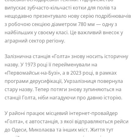
випускає зубчасто-кільчасті котки для полів та
нещодавно презентувало нову серію подрібнювачів
з робочою секцією діаметром 780 мм — одну з
найбільших у своєму класі. Це важливий внесок у
аграрний сектор регіону.
Залізнична станція «Голта» знову носить історичну
назву. У 1973 році її перейменували на
«Первомайськ-на-Бузі», а в 2023 році, в рамках
програми дерусифікації, Укрзалізниця повернула
стару назву. Тепер потяги знову зупиняються на
станції Голта, ніби нагадуючи про давню історію.
У районі працює місцевий інтернет-провайдер
«Голта», є автостанція, з якої відправляються рейси
до Одеси, Миколаєва та інших міст. Життя тут