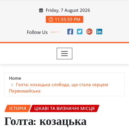
Skip
Friday, 7 August 2026
to
content
11:55:56 PM
Follow Us
Home
Голта: козацька слобода, що стала серцем
Первомайська
ІСТОРІЯ
ЦІКАВІ ТА ВИЗНАЧНІ МІСЦЯ
Голта: козацька