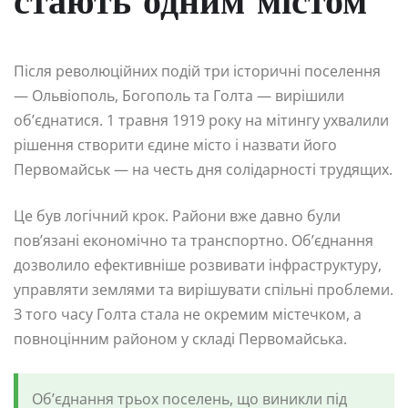
стають одним містом
Після революційних подій три історичні поселення
— Ольвіополь, Богополь та Голта — вирішили
об’єднатися. 1 травня 1919 року на мітингу ухвалили
рішення створити єдине місто і назвати його
Первомайськ — на честь дня солідарності трудящих.
Це був логічний крок. Райони вже давно були
пов’язані економічно та транспортно. Об’єднання
дозволило ефективніше розвивати інфраструктуру,
управляти землями та вирішувати спільні проблеми.
З того часу Голта стала не окремим містечком, а
повноцінним районом у складі Первомайська.
Об’єднання трьох поселень, що виникли під