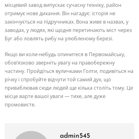
місцевий завод випускає сучасну техніку, район
отримує нове дихання. Він нагадує: історія не
закінчується на підручниках. Вона живе в назвах, у
заводах, у людях, які щодня перетинають міст через
Буг або ловлять рибу на улюбленому березі.
Якщо ви коли-небудь опинитеся в Первомайську,
обов’язково зверніть увагу на правобережну
частину. Пройдіться вуличками Голти, подивіться на
річку і спробуйте відчути той самий дух, що
приваблював сюди людей ще кілька століть тому. Це
місце варте вашої уваги — тихе, але дуже
промовисте.
admin545