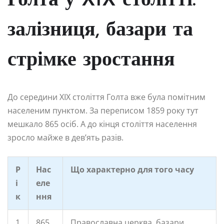
Голта у XIX столітті:
залізниця, базари та
стрімке зростання
До середини XIX століття Голта вже була помітним
населеним пунктом. За переписом 1859 року тут
мешкало 865 осіб. А до кінця століття населення
зросло майже в дев’ять разів.
Р
Нас
Що характерно для того часу
і
еле
к
ння
1
865
Православна церква, базари,