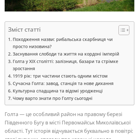
Зміст статті
Походження назви: рибальська скарбниця чи
просто низовина?
Заснування слободи та життя на кордоні імперій
Голта у XIX столітті: залізниця, базари та стрімке
зростання
1919 рік: три частини стають одним містом
Сучасна Голта: завод, станція та нове дихання
Культурна спадщина та відомі уродженці
Чому варто знати про Голту сьогодні
Голта — це особливий район на правому березі
Південного Бугу в місті Первомайськ Миколаївської
області. Тут історія відчувається буквально в повітрі: