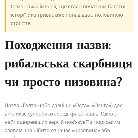
Османській імперії, і це стало початком багатої
історії, яка триває вже понад два з половиною
століття.
Походження назви:
рибальська скарбниця
чи просто низовина?
Назва «Голта» (або давніше «Олта», «Ольта») досі
викликає суперечки серед краєзнавців. Одна з
найпоширеніших версій пов’язує її з тюркським
словом, що нібито означає «низовина» або