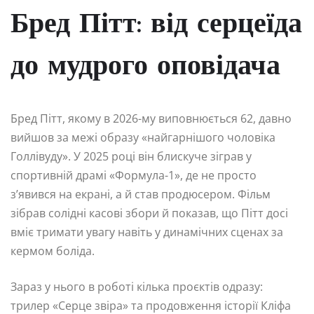
Бред Пітт: від серцеїда
до мудрого оповідача
Бред Пітт, якому в 2026-му виповнюється 62, давно
вийшов за межі образу «найгарнішого чоловіка
Голлівуду». У 2025 році він блискуче зіграв у
спортивній драмі «Формула-1», де не просто
з’явився на екрані, а й став продюсером. Фільм
зібрав солідні касові збори й показав, що Пітт досі
вміє тримати увагу навіть у динамічних сценах за
кермом боліда.
Зараз у нього в роботі кілька проєктів одразу:
трилер «Серце звіра» та продовження історії Кліфа