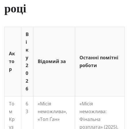
році
В
і
к
Ак
у
Останні помітні
то
Відомий за
2
роботи
р
0
2
6
То
6
«Місія
«Місія
м
3
неможлива»,
неможлива:
Кр
«Топ Ґан»
Фінальна
уз
розплата» (2025),