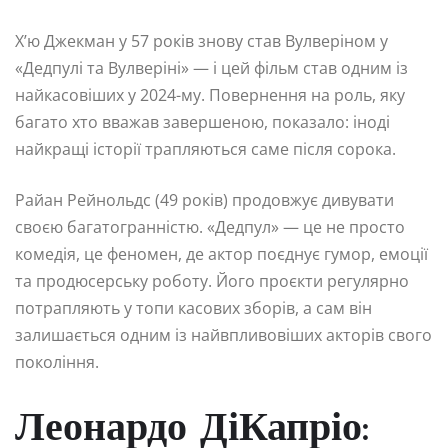
Х’ю Джекман у 57 років знову став Вулверіном у
«Дедпулі та Вулверіні» — і цей фільм став одним із
найкасовіших у 2024-му. Повернення на роль, яку
багато хто вважав завершеною, показало: іноді
найкращі історії трапляються саме після сорока.
Райан Рейнольдс (49 років) продовжує дивувати
своєю багатогранністю. «Дедпул» — це не просто
комедія, це феномен, де актор поєднує гумор, емоції
та продюсерську роботу. Його проєкти регулярно
потрапляють у топи касових зборів, а сам він
залишається одним із найвпливовіших акторів свого
покоління.
Леонардо ДіКапріо: