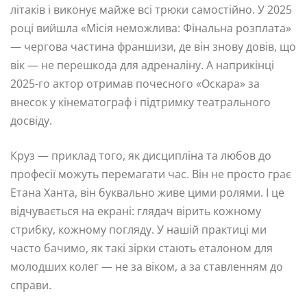
літаків і виконує майже всі трюки самостійно. У 2025
році вийшла «Місія неможлива: Фінальна розплата»
— чергова частина франшизи, де він знову довів, що
вік — не перешкода для адреналіну. А наприкінці
2025-го актор отримав почесного «Оскара» за
внесок у кінематограф і підтримку театрального
досвіду.
Круз — приклад того, як дисципліна та любов до
професії можуть перемагати час. Він не просто грає
Етана Ханта, він буквально живе цими ролями. І це
відчувається на екрані: глядач вірить кожному
стрибку, кожному погляду. У нашій практиці ми
часто бачимо, як такі зірки стають еталоном для
молодших колег — не за віком, а за ставленням до
справи.