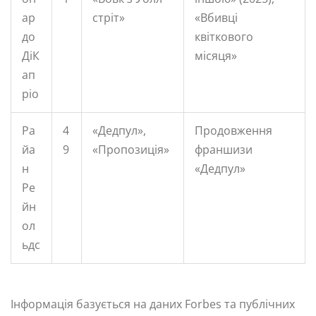
ар
стріт»
«Вбивці
до
квіткового
ДіК
місяця»
ап
ріо
Ра
4
«Дедпул»,
Продовження
йа
9
«Пропозиція»
франшизи
н
«Дедпул»
Ре
йн
ол
ьдс
Інформація базується на даних Forbes та публічних