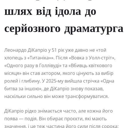
шлях від ідола до
серйозного драматурга
Леонардо ДіКапріо у 51 рік уже давно не «той
хлопець з «Титаніка»». Після «Вовка з Уолл-стріт»,
«Одного разу в Голлівуді» та «Вбивць квіткового
місяця» він став актором, якого цінують за вибір
ролей і глибину. У 2025-му вийшла стрічка «Одна
битва за іншою», де ДіКапріо знову показав,
наскільки сильно він може трансформуватися.
ДіКапріо рідко знімається часто, але кожна його
поява — подія. Він обирає проєкти, які мають
значення, і це теж частина його сили після сорока: