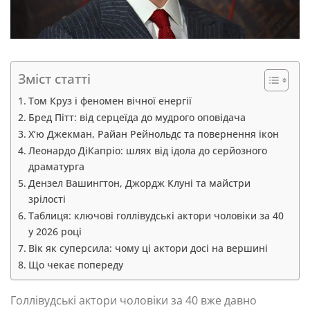
Зміст статті
Том Круз і феномен вічної енергії
Бред Пітт: від серцеїда до мудрого оповідача
Х’ю Джекман, Райан Рейнольдс та повернення ікон
Леонардо ДіКапріо: шлях від ідола до серйозного
драматурга
Дензел Вашингтон, Джордж Клуні та майстри
зрілості
Таблиця: ключові голлівудські актори чоловіки за 40
у 2026 році
Вік як суперсила: чому ці актори досі на вершині
Що чекає попереду
Голлівудські актори чоловіки за 40 вже давно