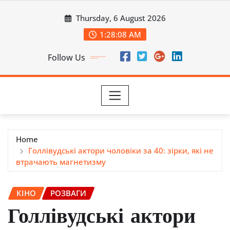
Skip
Thursday, 6 August 2026
to
content
1:28:09 AM
Follow Us
Home
Голлівудські актори чоловіки за 40: зірки, які не
втрачають магнетизму
КІНО
РОЗВАГИ
Голлівудські актори