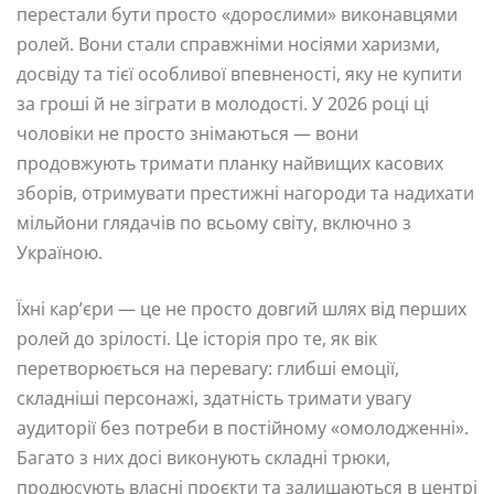
перестали бути просто «дорослими» виконавцями
ролей. Вони стали справжніми носіями харизми,
досвіду та тієї особливої впевненості, яку не купити
за гроші й не зіграти в молодості. У 2026 році ці
чоловіки не просто знімаються — вони
продовжують тримати планку найвищих касових
зборів, отримувати престижні нагороди та надихати
мільйони глядачів по всьому світу, включно з
Україною.
Їхні кар’єри — це не просто довгий шлях від перших
ролей до зрілості. Це історія про те, як вік
перетворюється на перевагу: глибші емоції,
складніші персонажі, здатність тримати увагу
аудиторії без потреби в постійному «омолодженні».
Багато з них досі виконують складні трюки,
продюсують власні проєкти та залишаються в центрі