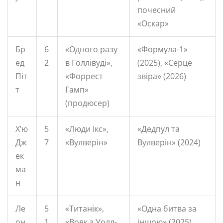
почесний
«Оскар»
Бр
6
«Одного разу
«Формула-1»
ед
2
в Голлівуді»,
(2025), «Серце
Піт
«Форрест
звіра» (2026)
т
Гамп»
(продюсер)
Х’ю
5
«Люди Ікс»,
«Дедпул та
Дж
7
«Вулверін»
Вулверін» (2024)
ек
ма
н
Ле
5
«Титанік»,
«Одна битва за
он
1
«Вовк з Уолл-
іншою» (2025),