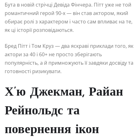
Бута в новій стрічці Девіда Фінчера. Пітт уже не той
романтичний герой 90-х — він став актором, який
обирає ролі з характером і часто сам впливає на те,
як ці історії розповідаються.
Бред Пітт і Том Круз — два яскраві приклади того, як
актори за 40 і 60+ не просто зберігають
популярність, а й примножують її завдяки досвіду та
готовності ризикувати.
Х’ю Джекман, Райан
Рейнольдс та
повернення ікон