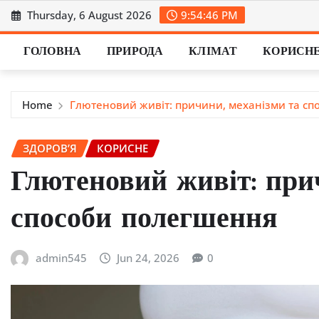
Skip
Thursday, 6 August 2026
9:54:47 PM
to
content
ГОЛОВНА
ПРИРОДА
КЛІМАТ
КОРИСН
Home
Глютеновий живіт: причини, механізми та с
ЗДОРОВ’Я
КОРИСНЕ
Глютеновий живіт: при
способи полегшення
admin545
Jun 24, 2026
0