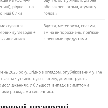
акція на FODMAP
Здуття, біль у животі, діарея
ниці), рідше — на
або закреп, втома, «туман у
о інші білки
голові»
смоктування
Здуття, метеоризм, спазми,
гових вуглеводів +
зміна випорожнень, пов’язані
ть кишечника
з певними продуктами
жень 2025 року. Згідно з оглядом, опублікованим у The
жаться на чутливість до глютену, демонструють
 дослідженнях. У більшості випадків симптоми
ьними розладами кишечника.
ервоні прапорці