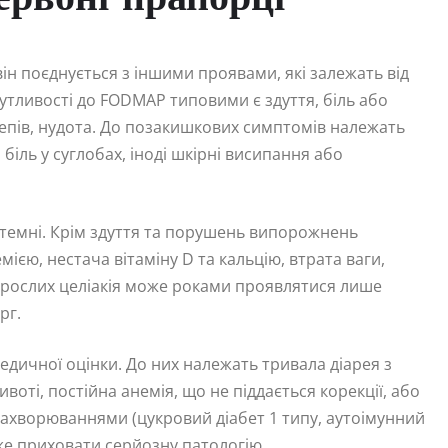
він поєднується з іншими проявами, які залежать від
чутливості до FODMAP типовими є здуття, біль або
репів, нудота. До позакишкових симптомів належать
біль у суглобах, іноді шкірні висипання або
стемні. Крім здуття та порушень випорожнень
мією, нестача вітаміну D та кальцію, втрата ваги,
дорослих целіакія може роками проявлятися лише
рг.
едичної оцінки. До них належать тривала діарея з
воті, постійна анемія, що не піддається корекції, або
захворюваннями (цукровий діабет 1 типу, аутоімунний
же приховати серйозну патологію.