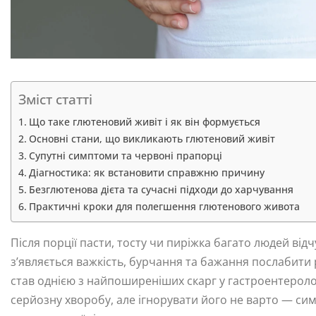
Зміст статті
Що таке глютеновий живіт і як він формується
Основні стани, що викликають глютеновий живіт
Супутні симптоми та червоні прапорці
Діагностика: як встановити справжню причину
Безглютенова дієта та сучасні підходи до харчування
Практичні кроки для полегшення глютенового живота
Після порції пасти, тосту чи пиріжка багато людей відч
з’являється важкість, бурчання та бажання послабити 
став однією з найпоширеніших скарг у гастроентеролог
серйозну хворобу, але ігнорувати його не варто — сим