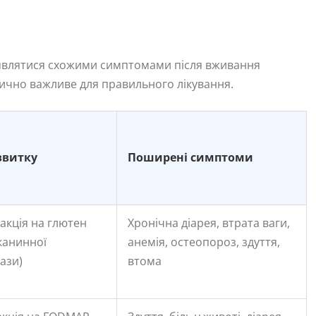
роявлятися схожими симптомами після вживання
ично важливе для правильного лікування.
звитку
Поширені симптоми
акція на глютен
Хронічна діарея, втрата ваги,
тканинної
анемія, остеопороз, здуття,
ази)
втома