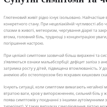
Глютеновий живіт рідко існує ізольовано. Найчастіше 
конкретного стану. При нецеліакійній чутливості або 
спазми в животі, метеоризм, чергування діареї та зак
втома, головний біль, труднощі з концентрацією уваги, 
погіршення настрою.
При целіакії симптоми зазвичай більш виражені та си
з’являються ознаки мальабсорбції: дефіцит заліза з ане
затримка росту у дітей, підвищена втомлюваність. У 
анемією або остеопорозом без яскравих кишкових ска
Існують ситуації, коли симптоми вимагають негайної м
втратою ваги, кров у випорожненнях, сильний біль у жи
поява симптомів у поєднанні з іншими аутоімунними 
тиреоїдит). У таких випадках самолікування дієтою мо