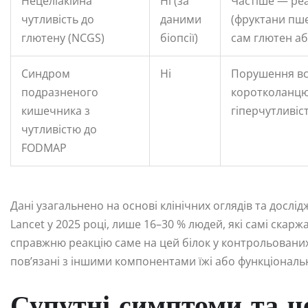
Нецеліакійна
Ні (за
Частіше — ре
чутливість до
даними
(фруктани пше
глютену (NCGS)
біопсії)
сам глютен аб
Синдром
Ні
Порушення в
подразненого
коротколанцю
кишечника з
гіперчутливіс
чутливістю до
FODMAP
Дані узагальнено на основі клінічних оглядів та дослід
Lancet у 2025 році, лише 16–30 % людей, які самі скар
справжню реакцію саме на цей білок у контрольованих
пов’язані з іншими компонентами їжі або функціонал
Супутні симптоми та ч