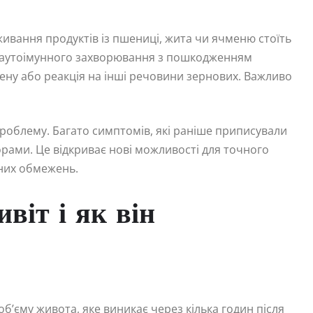
живання продуктів із пшениці, жита чи ячменю стоїть
 — аутоімунного захворювання з пошкодженням
тену або реакція на інші речовини зернових. Важливо
проблему. Багато симптомів, які раніше приписували
орами. Це відкриває нові можливості для точного
рних обмежень.
віт і як він
б’єму живота, яке виникає через кілька годин після