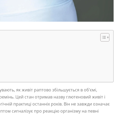
увають, як живіт раптово збільшується в об’ємі,
ремінь. Цей стан отримав назву глютеновий живіт і
ічній практиці останніх років. Він не завжди означає
птом сигналізує про реакцію організму на певні