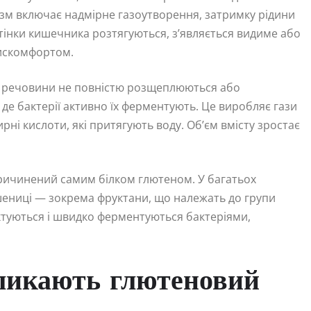
ізм включає надмірне газоутворення, затримку рідини
тінки кишечника розтягуються, з’являється видимe або
дискомфортом.
і речовини не повністю розщеплюються або
де бактерії активно їх ферментують. Це виробляє гази
рні кислоти, які притягують воду. Об’єм вмісту зростає
ричинений самим білком глютеном. У багатьох
шениці — зокрема фруктани, що належать до групи
туються і швидко ферментуються бактеріями,
кликають глютеновий