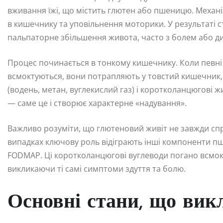
вживання їжі, що містить глютен або пшеницю. Механ
в кишечнику та уповільнення моторики. У результаті с
пальпаторне збільшення живота, часто з болем або 
Процес починається в тонкому кишечнику. Коли певн
всмоктуються, вони потрапляють у товстий кишечник, 
(водень, метан, вуглекислий газ) і коротколанцюгові жи
— саме це і створює характерне «надування».
Важливо розуміти, що глютеновий живіт не завжди сп
випадках ключову роль відіграють інші компоненти п
FODMAP. Ці коротколанцюгові вуглеводи погано всмок
викликаючи ті самі симптоми здуття та болю.
Основні стани, що ви