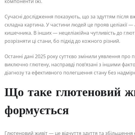
компоненти їжі.
Сучасні дослідження показують, що за здуттям після в
складна картина. У частини людей це прояв целіакії
кишечника. В інших — нецеліакійна чутливість до глю
розрізняти ці стани, бо підхід до кожного різний.
Останні дані 2025 року суттєво змінили уявлення про 
виключно глютену, насправді пов’язані з іншими факт
діагнозу та ефективного полегшення стану без надмі
Що таке глютеновий жи
формується
Глютеновий живіт — це відчуття здуття та збільшення о