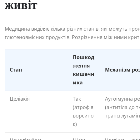
живіт
Медицина виділяє кілька різних станів, які можуть п
глютеновмісних продуктів. Розрізнення між ними крит
Пошкод
ження
Стан
Механізм ро
кишечн
ика
Целіакія
Так
Аутоімунна ре
(атрофія
(антитіла до 
ворсино
трансглутамін
к)