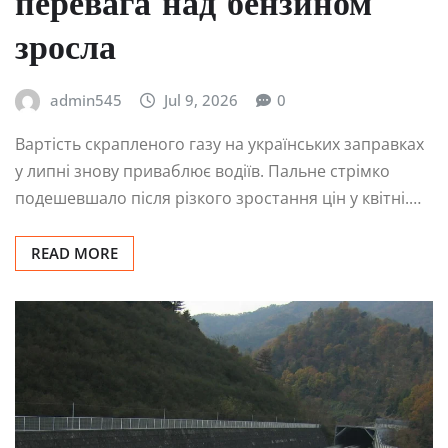
перевага над бензином
зросла
admin545
Jul 9, 2026
0
Вартість скрапленого газу на українських заправках
у липні знову приваблює водіїв. Пальне стрімко
подешевшало після різкого зростання цін у квітні.…
READ MORE