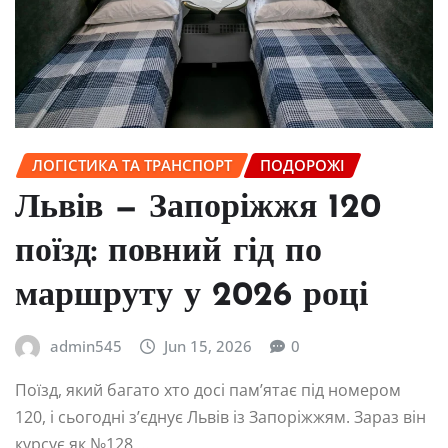
ЛОГІСТИКА ТА ТРАНСПОРТ
ПОДОРОЖІ
Львів — Запоріжжя 120
поїзд: повний гід по
маршруту у 2026 році
admin545
Jun 15, 2026
0
Поїзд, який багато хто досі пам’ятає під номером
120, і сьогодні з’єднує Львів із Запоріжжям. Зараз він
курсує як №128,…