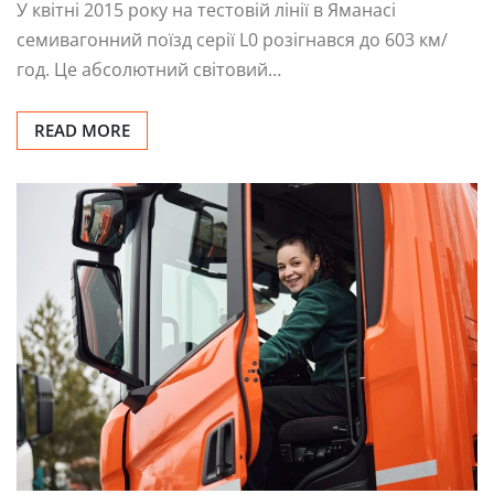
У квітні 2015 року на тестовій лінії в Яманасі
семивагонний поїзд серії L0 розігнався до 603 км/
год. Це абсолютний світовий…
READ MORE