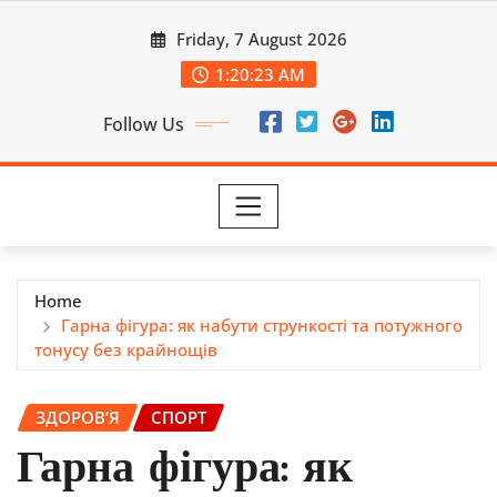
Skip
Friday, 7 August 2026
to
content
1:20:24 AM
Follow Us
Home
Гарна фігура: як набути стрункості та потужного
тонусу без крайнощів
ЗДОРОВ’Я
СПОРТ
Гарна фігура: як