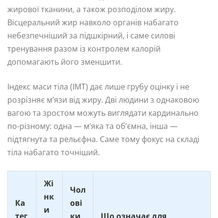
жирової тканини, а також розподілом жиру.
Вісцеральний жир навколо органів набагато
небезпечніший за підшкірний, і саме силові
тренування разом із контролем калорій
допомагають його зменшити.
Індекс маси тіла (ІМТ) дає лише грубу оцінку і не
розрізняє м’язи від жиру. Дві людини з однаковою
вагою та зростом можуть виглядати кардинально
по-різному: одна — м’яка та об’ємна, інша —
підтягнута та рельєфна. Саме тому фокус на складі
тіла набагато точніший.
Жі
Чол
нк
Ка
ові
и
тег
ки
Що означає для