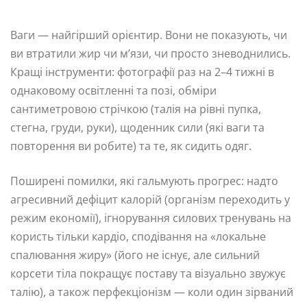
Ваги — найгірший орієнтир. Вони не показують, чи
ви втратили жир чи м’язи, чи просто зневоднились.
Кращі інструменти: фотографії раз на 2–4 тижні в
однаковому освітленні та позі, обміри
сантиметровою стрічкою (талія на рівні пупка,
стегна, груди, руки), щоденник сили (які ваги та
повторення ви робите) та те, як сидить одяг.
Поширені помилки, які гальмують прогрес: надто
агресивний дефіцит калорій (організм переходить у
режим економії), ігнорування силових тренувань на
користь тільки кардіо, сподівання на «локальне
спалювання жиру» (його не існує, але сильний
корсети тіла покращує поставу та візуально звужує
талію), а також перфекціонізм — коли один зірваний