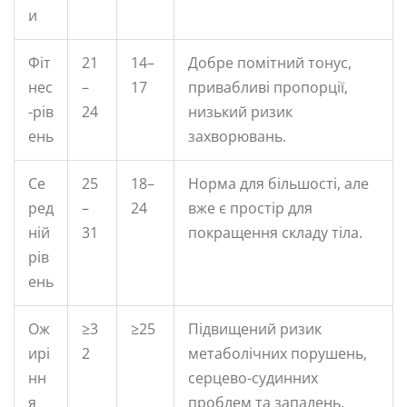
и
Фіт
21
14–
Добре помітний тонус,
нес
–
17
привабливі пропорції,
-рів
24
низький ризик
ень
захворювань.
Се
25
18–
Норма для більшості, але
ред
–
24
вже є простір для
ній
31
покращення складу тіла.
рів
ень
Ож
≥3
≥25
Підвищений ризик
ирі
2
метаболічних порушень,
нн
серцево-судинних
я
проблем та запалень.