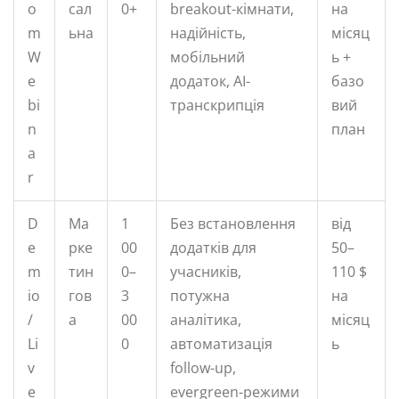
o
сал
0+
breakout-кімнати,
на
m
ьна
надійність,
місяц
W
мобільний
ь +
e
додаток, AI-
базо
bi
транскрипція
вий
n
план
a
r
D
Ма
1
Без встановлення
від
e
рке
00
додатків для
50–
m
тин
0–
учасників,
110 $
io
гов
3
потужна
на
/
а
00
аналітика,
місяц
Li
0
автоматизація
ь
v
follow-up,
e
evergreen-режими