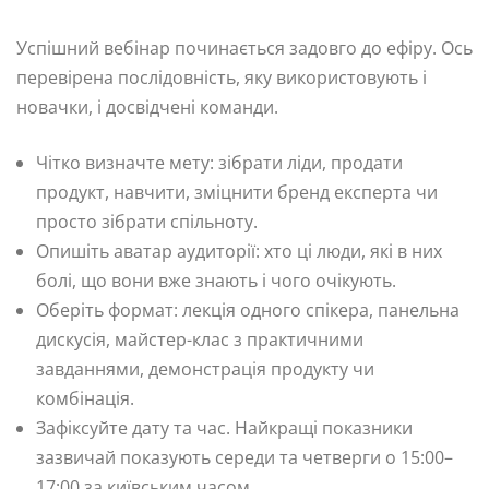
Успішний вебінар починається задовго до ефіру. Ось
перевірена послідовність, яку використовують і
новачки, і досвідчені команди.
Чітко визначте мету: зібрати ліди, продати
продукт, навчити, зміцнити бренд експерта чи
просто зібрати спільноту.
Опишіть аватар аудиторії: хто ці люди, які в них
болі, що вони вже знають і чого очікують.
Оберіть формат: лекція одного спікера, панельна
дискусія, майстер-клас з практичними
завданнями, демонстрація продукту чи
комбінація.
Зафіксуйте дату та час. Найкращі показники
зазвичай показують середи та четверги о 15:00–
17:00 за київським часом.