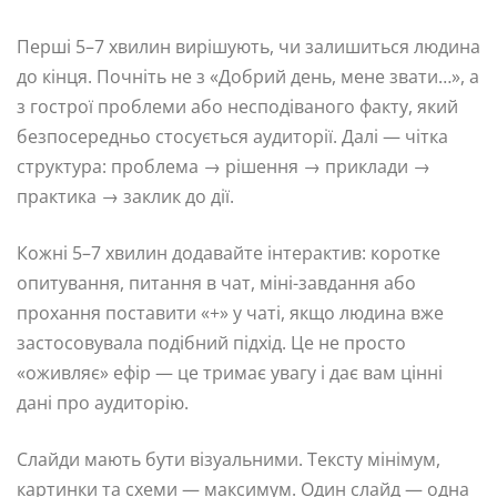
Перші 5–7 хвилин вирішують, чи залишиться людина
до кінця. Почніть не з «Добрий день, мене звати…», а
з гострої проблеми або несподіваного факту, який
безпосередньо стосується аудиторії. Далі — чітка
структура: проблема → рішення → приклади →
практика → заклик до дії.
Кожні 5–7 хвилин додавайте інтерактив: коротке
опитування, питання в чат, міні-завдання або
прохання поставити «+» у чаті, якщо людина вже
застосовувала подібний підхід. Це не просто
«оживляє» ефір — це тримає увагу і дає вам цінні
дані про аудиторію.
Слайди мають бути візуальними. Тексту мінімум,
картинки та схеми — максимум. Один слайд — одна