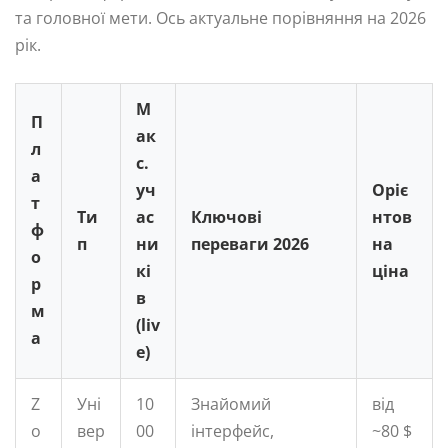
та головної мети. Ось актуальне порівняння на 2026
рік.
М
П
ак
л
с.
а
уч
Оріє
т
Ти
ас
Ключові
нтов
ф
п
ни
переваги 2026
на
о
кі
ціна
р
в
м
(liv
а
e)
Z
Уні
10
Знайомий
від
o
вер
00
інтерфейс,
~80 $