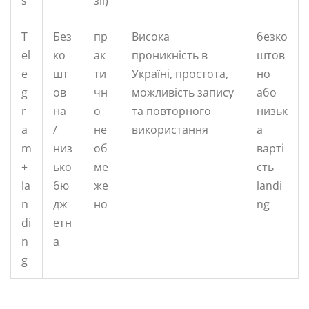
s
зії)
T
Без
пр
Висока
безко
el
ко
ак
проникність в
штов
e
шт
ти
Україні, простота,
но
g
ов
чн
можливість запису
або
r
на
о
та повторного
низьк
a
/
не
використання
а
m
низ
об
варті
+
ько
ме
сть
la
бю
же
landi
n
дж
но
ng
di
етн
n
а
g