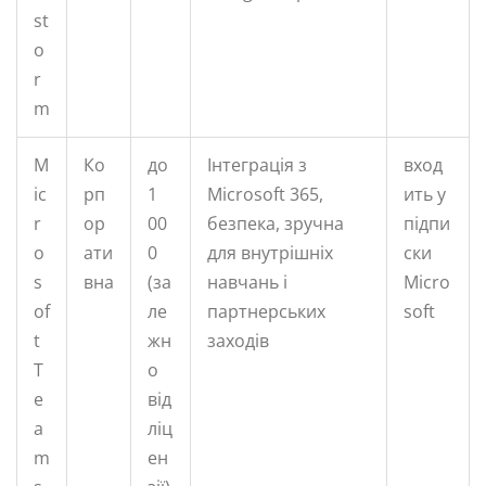
st
o
r
m
M
Ко
до
Інтеграція з
вход
ic
рп
1
Microsoft 365,
ить у
r
ор
00
безпека, зручна
підпи
o
ати
0
для внутрішніх
ски
s
вна
(за
навчань і
Micro
of
ле
партнерських
soft
t
жн
заходів
T
о
e
від
a
ліц
m
ен