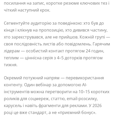
посилання на запис, коротке резюме ключових тез і
чіткий наступний крок.
Сегментуйте аудиторію за поведінкою: хто був до
кінця і клікнув на пропозицію, хто дивився частину,
хто зареєструвався, але не прийшов. Кожній групі —
своя послідовність листів або повідомлень. Гарячим
лідерам — особистий контакт протягом 24 годин,
теплим — ціннісна серія з 4–5 доторків протягом
тижня.
Окремий потужний напрям — перевикористання
контенту. Один вебінар за допомогою AI-
інструментів можна перетворити на 10–15 коротких
роликів для соцмереж, статтю, email-розсилку,
карусель і навіть фрагменти для реклами. У 2026
році це вже стандарт, а не «приємний бонус».