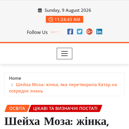
Skip
Sunday, 9 August 2026
to
content
11:24:45 AM
Follow Us
Home
Шейха Моза: жінка, яка перетворила Катар на
осередок знань
ОСВІТА
ЦІКАВІ ТА ВИЗНАЧНІ ПОСТАТІ
Шейха Моза: жінка,