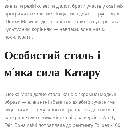
вивчати релігію, вести діалог, брати участь у освітніх
програмах і молитися. Ініціатива демонструє підхід
Шейхи Мози: модернізація не повинна суперечити
культурним корінням — навпаки, вона має їх
посилювати.
Особистий стиль і
м’яка сила Катару
Шейха Моза давно стала іконою скромної моди. Її
образи — елегантні абайї та хіджаби з сучасними
акцентами — регулярно потрапляють до списків
найкраще вдягнених жінок світу за версією Vanity
Fair. Вона двічі потрапляла до рейтингу Forbes «100