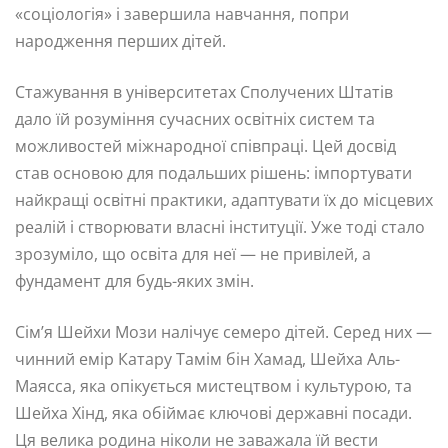
«соціологія» і завершила навчання, попри
народження перших дітей.
Стажування в університетах Сполучених Штатів
дало їй розуміння сучасних освітніх систем та
можливостей міжнародної співпраці. Цей досвід
став основою для подальших рішень: імпортувати
найкращі освітні практики, адаптувати їх до місцевих
реалій і створювати власні інституції. Уже тоді стало
зрозуміло, що освіта для неї — не привілей, а
фундамент для будь-яких змін.
Сім’я Шейхи Мози налічує семеро дітей. Серед них —
чинний емір Катару Тамім бін Хамад, Шейха Аль-
Маясса, яка опікується мистецтвом і культурою, та
Шейха Хінд, яка обіймає ключові державні посади.
Ця велика родина ніколи не заважала їй вести