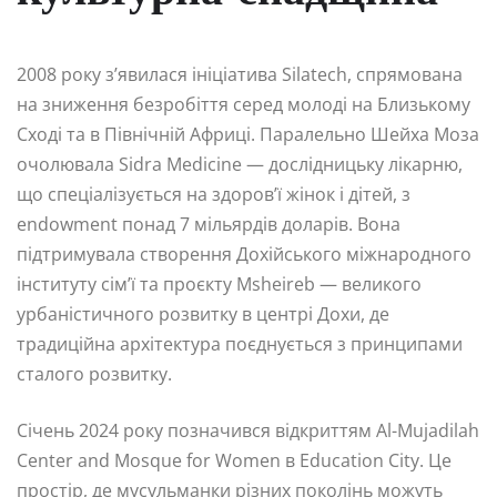
2008 року з’явилася ініціатива Silatech, спрямована
на зниження безробіття серед молоді на Близькому
Сході та в Північній Африці. Паралельно Шейха Моза
очолювала Sidra Medicine — дослідницьку лікарню,
що спеціалізується на здоров’ї жінок і дітей, з
endowment понад 7 мільярдів доларів. Вона
підтримувала створення Дохійського міжнародного
інституту сім’ї та проєкту Msheireb — великого
урбаністичного розвитку в центрі Дохи, де
традиційна архітектура поєднується з принципами
сталого розвитку.
Січень 2024 року позначився відкриттям Al-Mujadilah
Center and Mosque for Women в Education City. Це
простір, де мусульманки різних поколінь можуть