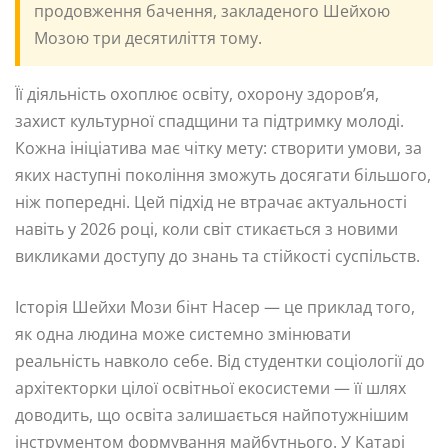
продовження бачення, закладеного Шейхою
Мозою три десятиліття тому.
Її діяльність охоплює освіту, охорону здоров’я,
захист культурної спадщини та підтримку молоді.
Кожна ініціатива має чітку мету: створити умови, за
яких наступні покоління зможуть досягати більшого,
ніж попередні. Цей підхід не втрачає актуальності
навіть у 2026 році, коли світ стикається з новими
викликами доступу до знань та стійкості суспільств.
Історія Шейхи Мози бінт Насер — це приклад того,
як одна людина може системно змінювати
реальність навколо себе. Від студентки соціології до
архітекторки цілої освітньої екосистеми — її шлях
доводить, що освіта залишається найпотужнішим
інструментом формування майбутнього. У Катарі