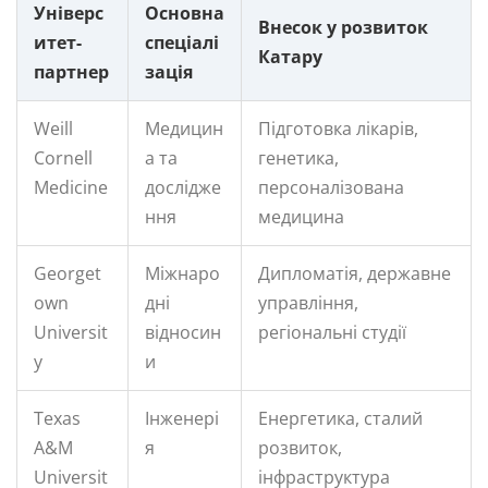
Універс
Основна
Внесок у розвиток
итет-
спеціалі
Катару
партнер
зація
Weill
Медицин
Підготовка лікарів,
Cornell
а та
генетика,
Medicine
дослідже
персоналізована
ння
медицина
Georget
Міжнаро
Дипломатія, державне
own
дні
управління,
Universit
відносин
регіональні студії
y
и
Texas
Інженері
Енергетика, сталий
A&M
я
розвиток,
Universit
інфраструктура