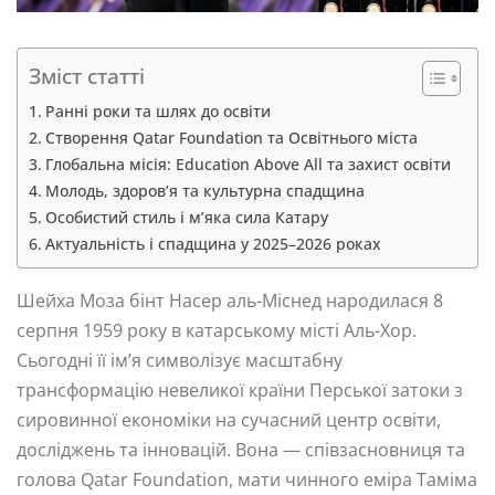
Зміст статті
Ранні роки та шлях до освіти
Створення Qatar Foundation та Освітнього міста
Глобальна місія: Education Above All та захист освіти
Молодь, здоров’я та культурна спадщина
Особистий стиль і м’яка сила Катару
Актуальність і спадщина у 2025–2026 роках
Шейха Моза бінт Насер аль-Міснед народилася 8
серпня 1959 року в катарському місті Аль-Хор.
Сьогодні її ім’я символізує масштабну
трансформацію невеликої країни Перської затоки з
сировинної економіки на сучасний центр освіти,
досліджень та інновацій. Вона — співзасновниця та
голова Qatar Foundation, мати чинного еміра Таміма