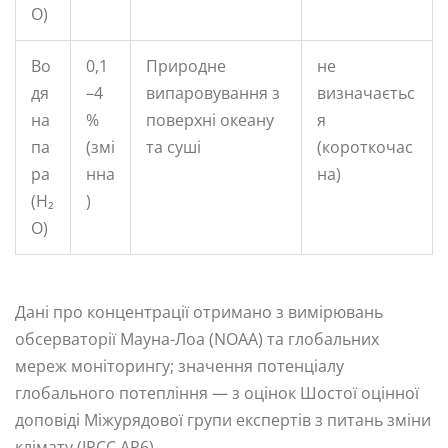
O)
Во
0,1
Природне
не
дя
–4
випаровування з
визначаєтьс
на
%
поверхні океану
я
па
(змі
та суші
(короткочас
ра
нна
на)
(H₂
)
O)
Дані про концентрації отримано з вимірювань
обсерваторії Мауна-Лоа (NOAA) та глобальних
мереж моніторингу; значення потенціалу
глобального потепління — з оцінок Шостої оцінної
доповіді Міжурядової групи експертів з питань зміни
клімату (IPCC AR6).