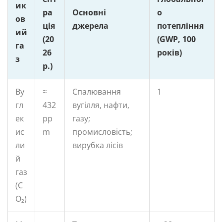
ик
ра
Основні
о
ов
ція
джерела
потепління
ий
(20
(GWP, 100
га
26
років)
з
р.)
Ву
≈
Спалювання
1
гл
432
вугілля, нафти,
ек
pp
газу;
ис
m
промисловість;
ли
вирубка лісів
й
газ
(C
O₂)