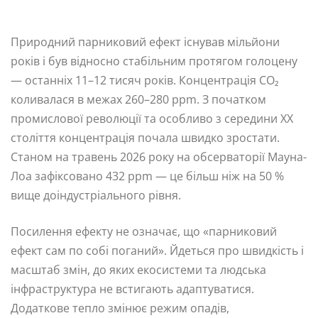
Природний парниковий ефект існував мільйони
років і був відносно стабільним протягом голоцену
— останніх 11–12 тисяч років. Концентрація CO₂
коливалася в межах 260–280 ppm. З початком
промислової революції та особливо з середини XX
століття концентрація почала швидко зростати.
Станом на травень 2026 року на обсерваторії Мауна-
Лоа зафіксовано 432 ppm — це більш ніж на 50 %
вище доіндустріального рівня.
Посилення ефекту не означає, що «парниковий
ефект сам по собі поганий». Йдеться про швидкість і
масштаб змін, до яких екосистеми та людська
інфраструктура не встигають адаптуватися.
Додаткове тепло змінює режим опадів,