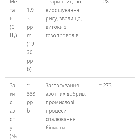
Ме
≈
Тваринництво,
≈ 28
та
1,9
вирощування
н
3
рису, звалища,
(C
pp
витоки з
H₄)
m
газопроводів
(19
30
pp
b)
За
≈
Застосування
≈ 273
ки
338
азотних добрив,
с
pp
промислові
аз
b
процеси,
от
спалювання
у
біомаси
(N₂