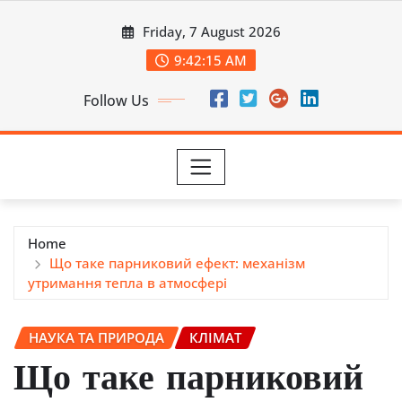
Skip
Friday, 7 August 2026
to
content
9:42:17 AM
Follow Us
Home
Що таке парниковий ефект: механізм
утримання тепла в атмосфері
НАУКА ТА ПРИРОДА
КЛІМАТ
Що таке парниковий