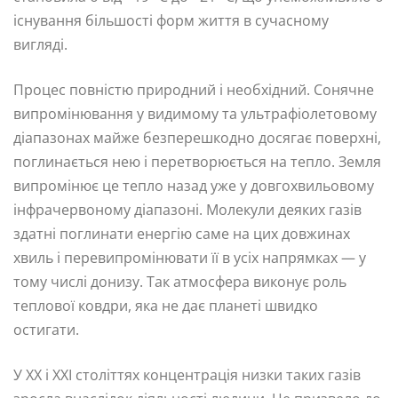
існування більшості форм життя в сучасному
вигляді.
Процес повністю природний і необхідний. Сонячне
випромінювання у видимому та ультрафіолетовому
діапазонах майже безперешкодно досягає поверхні,
поглинається нею і перетворюється на тепло. Земля
випромінює це тепло назад уже у довгохвильовому
інфрачервоному діапазоні. Молекули деяких газів
здатні поглинати енергію саме на цих довжинах
хвиль і перевипромінювати її в усіх напрямках — у
тому числі донизу. Так атмосфера виконує роль
теплової ковдри, яка не дає планеті швидко
остигати.
У XX і XXI століттях концентрація низки таких газів