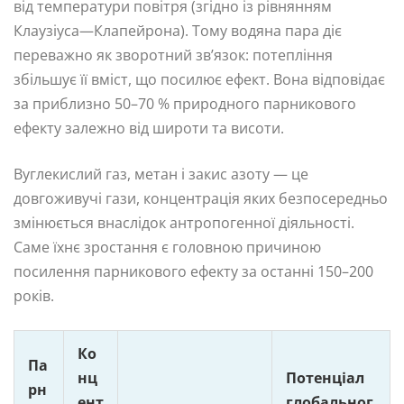
від температури повітря (згідно із рівнянням
Клаузіуса—Клапейрона). Тому водяна пара діє
переважно як зворотний зв’язок: потепління
збільшує її вміст, що посилює ефект. Вона відповідає
за приблизно 50–70 % природного парникового
ефекту залежно від широти та висоти.
Вуглекислий газ, метан і закис азоту — це
довгоживучі гази, концентрація яких безпосередньо
змінюється внаслідок антропогенної діяльності.
Саме їхнє зростання є головною причиною
посилення парникового ефекту за останні 150–200
років.
Ко
Па
нц
Потенціал
рн
ент
глобальног