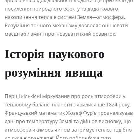
зросла внаслідок діяльності людини. Це призвело до
посилення природного ефекту та додаткового
накопичення тепла в системі Земля—атмосфера.
Розуміння точного механізму дозволяє оцінювати
масштаби змін і прогнозувати їхній розвиток.
Історія наукового
розуміння явища
Перші кількісні міркування про роль атмосфери у
тепловому балансі планети з’явилися ще 1824 року.
Французький математик Жозеф Фур’є проаналізував
дані про температуру Землі та дійшов висновку, що
атмосфера якимось чином затримує тепло, подібно
до скла в оранжереї. Його робота була суто