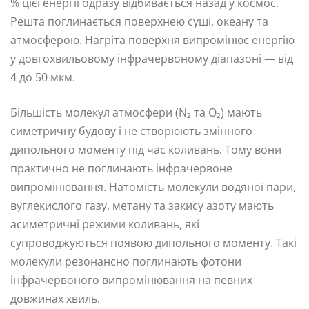
% цієї енергії одразу відбивається назад у космос.
Решта поглинається поверхнею суші, океану та
атмосферою. Нагріта поверхня випромінює енергію
у довгохвильовому інфрачервоному діапазоні — від
4 до 50 мкм.
Більшість молекул атмосфери (N₂ та O₂) мають
симетричну будову і не створюють змінного
дипольного моменту під час коливань. Тому вони
практично не поглинають інфрачервоне
випромінювання. Натомість молекули водяної пари,
вуглекислого газу, метану та закису азоту мають
асиметричні режими коливань, які
супроводжуються появою дипольного моменту. Такі
молекули резонансно поглинають фотони
інфрачервоного випромінювання на певних
довжинах хвиль.