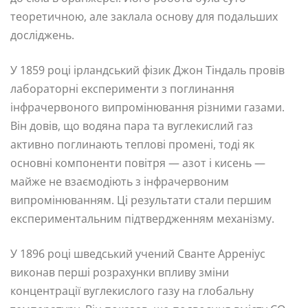
теоретичною, але заклала основу для подальших
досліджень.
У 1859 році ірландський фізик Джон Тіндаль провів
лабораторні експерименти з поглинання
інфрачервоного випромінювання різними газами.
Він довів, що водяна пара та вуглекислий газ
активно поглинають теплові промені, тоді як
основні компоненти повітря — азот і кисень —
майже не взаємодіють з інфрачервоним
випромінюванням. Ці результати стали першим
експериментальним підтвердженням механізму.
У 1896 році шведський учений Сванте Арреніус
виконав перші розрахунки впливу зміни
концентрації вуглекислого газу на глобальну