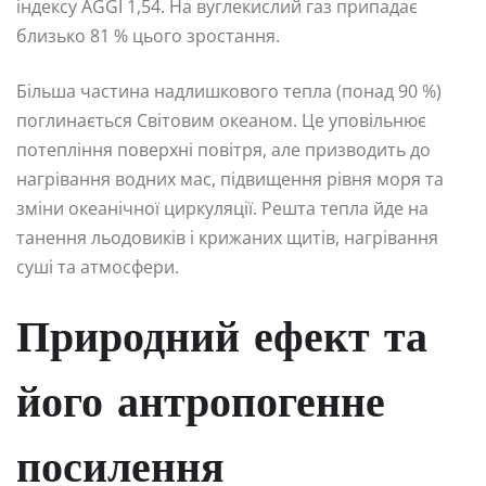
індексу AGGI 1,54. На вуглекислий газ припадає
близько 81 % цього зростання.
Більша частина надлишкового тепла (понад 90 %)
поглинається Світовим океаном. Це уповільнює
потепління поверхні повітря, але призводить до
нагрівання водних мас, підвищення рівня моря та
зміни океанічної циркуляції. Решта тепла йде на
танення льодовиків і крижаних щитів, нагрівання
суші та атмосфери.
Природний ефект та
його антропогенне
посилення