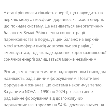
У стані рівноваги кількість енергії, що надходить на
верхню межу атмосфери, дорівнює кількості енергії,
що покидає систему. Це називається енергетичним
балансом Землі. Збільшення концентрації
парникових газів порушує цей баланс: на верхній
межі атмосфери вихід довгохвильової радіації
зменшується, тоді як надходження короткохвильової
сонячної енергії залишається майже незмінним.
Різницю між енергетичним надходженням і виходом
називають радіаційним форсуванням. Позитивне
форсування означає, що система накопичує тепло.
За даними NOAA, з 1990 по 2024 рік ефективне
радіаційне форсування від довгоживучих
парникових газів зросло на 54 % і досягло значення