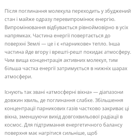
Після поглинання молекула переходить у збуджений
стан і майже одразу перевипромінює енергію.
Випромінювання відбувається рівноймовірно в усіх
напрямках. Частина енергії повертається до
поверхні Землі — це і є «парникове» тепло. Інша
частина йде вгору і врешті-решт покидає атмосферу.
Чим вища концентрація активних молекул, тим
більша частка енергії затримується в нижніх шарах
атмосфери.
Існують так звані «атмосферні вікна» — діапазони
довжин хвиль, де поглинання слабке. Збільшення
концентрації парникових газів частково закриває ці
вікна, зменшуючи вихід довгохвильової радіації в
космос. Для підтримання енергетичного балансу
поверхня має нагрітися сильніше, щоб