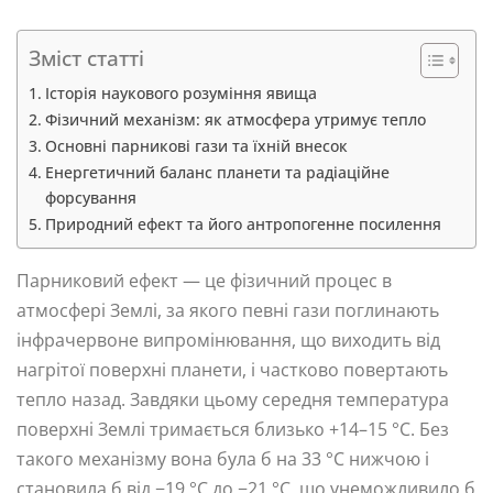
Зміст статті
Історія наукового розуміння явища
Фізичний механізм: як атмосфера утримує тепло
Основні парникові гази та їхній внесок
Енергетичний баланс планети та радіаційне
форсування
Природний ефект та його антропогенне посилення
Парниковий ефект — це фізичний процес в
атмосфері Землі, за якого певні гази поглинають
інфрачервоне випромінювання, що виходить від
нагрітої поверхні планети, і частково повертають
тепло назад. Завдяки цьому середня температура
поверхні Землі тримається близько +14–15 °C. Без
такого механізму вона була б на 33 °C нижчою і
становила б від −19 °C до −21 °C, що унеможливило б