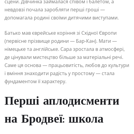
сцени. Дівчинка займалася співом і балетом, а
невдовзі почала заробляти перші гроші —
допомагала родині своїми дитячими виступами.
Батько мав єврейське коріння зі Східної Європи
(первісне прізвище родини — Бар-Кан). Мати —
німецьке та англійське. Сара зростала в атмосфері,
де цінували мистецтво більше за матеріальні речі.
Саме ця основа — працьовитість, любов до культури
і вміння знаходити радість у простому — стала
фундаментом її характеру.
Перші аплодисменти
на Бродвеї: школа