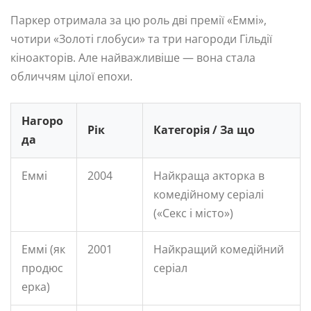
Паркер отримала за цю роль дві премії «Еммі»,
чотири «Золоті глобуси» та три нагороди Гільдії
кіноакторів. Але найважливіше — вона стала
обличчям цілої епохи.
Нагоро
Рік
Категорія / За що
да
Еммі
2004
Найкраща акторка в
комедійному серіалі
(«Секс і місто»)
Еммі (як
2001
Найкращий комедійний
продюс
серіал
ерка)