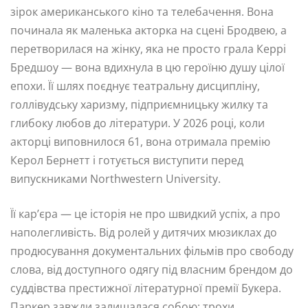
зірок американського кіно та телебачення. Вона
починала як маленька акторка на сцені Бродвею, а
перетворилася на жінку, яка не просто грала Керрі
Бредшоу — вона вдихнула в цю героїню душу цілої
епохи. Її шлях поєднує театральну дисципліну,
голлівудську харизму, підприємницьку жилку та
глибоку любов до літератури. У 2026 році, коли
акторці виповнилося 61, вона отримала премію
Керол Бернетт і готується виступити перед
випускниками Northwestern University.
Її кар’єра — це історія не про швидкий успіх, а про
наполегливість. Від ролей у дитячих мюзиклах до
продюсування документальних фільмів про свободу
слова, від доступного одягу під власним брендом до
суддівства престижної літературної премії Букера.
Паркер завжди залишалася собою: трохи