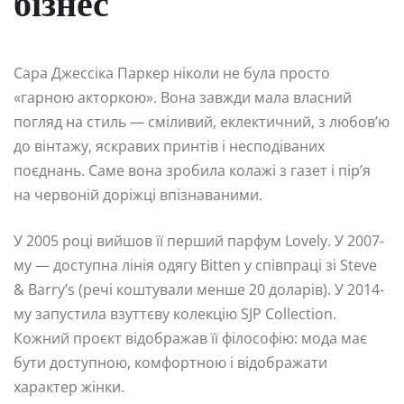
бізнес
Сара Джессіка Паркер ніколи не була просто
«гарною акторкою». Вона завжди мала власний
погляд на стиль — сміливий, еклектичний, з любов’ю
до вінтажу, яскравих принтів і несподіваних
поєднань. Саме вона зробила колажі з газет і пір’я
на червоній доріжці впізнаваними.
У 2005 році вийшов її перший парфум Lovely. У 2007-
му — доступна лінія одягу Bitten у співпраці зі Steve
& Barry’s (речі коштували менше 20 доларів). У 2014-
му запустила взуттєву колекцію SJP Collection.
Кожний проєкт відображав її філософію: мода має
бути доступною, комфортною і відображати
характер жінки.