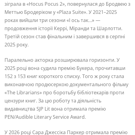
зіграла в «Hocus Pocus 2», повернулася до Бродвею з
Меттью Бродеріком у «Plaza Suite». У 2021–2025
роках вийшли три сезони «І ось так…» —
продовження історії Керрі, Міранди та Шарлотти.
Третій сезон став фінальним і завершився в серпні
2025 року.
Паралельно акторка розширювала горизонти. У
2025 році вона судила премію Букера, прочитавши
152 з 153 книг короткого списку. Того ж року стала
виконавчою продюсеркою документального фільму
«The Librarians» про боротьбу бібліотекарів проти
цензури книг. За цю роботу та діяльність
видавництва SJP Lit вона отримала премію
PEN/Audible Literary Service Award.
У 2026 році Сара Джессіка Паркер отримала премію