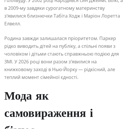
Голлівуду. У 2002 році народився син Джеймс Вілкі, а
в 2009-му завдяки сурогатному материнству
з’явилися близнючки Табіта Ходж і Маріон Лоретта
Елвелл.
Родина завжди залишалася пріоритетом. Паркер
рідко виводить дітей на публіку, а спільні появи з
чоловіком і дітьми стають справжньою подією для
ЗМІ. У 2026 році вони разом з’явилися на
книжковому заході в Нью-Йорку — рідкісний, але
теплий момент сімейної єдності.
Мода як
самовираження і