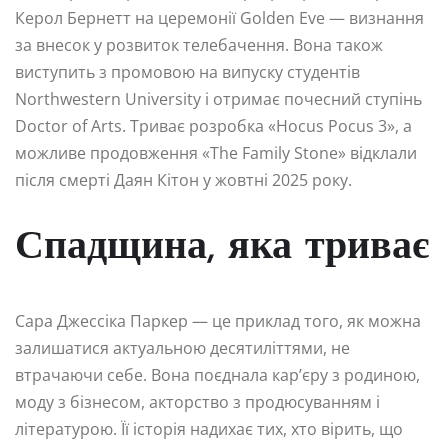
Керол Бернетт на церемонії Golden Eve — визнання
за внесок у розвиток телебачення. Вона також
виступить з промовою на випуску студентів
Northwestern University і отримає почесний ступінь
Doctor of Arts. Триває розробка «Hocus Pocus 3», а
можливе продовження «The Family Stone» відклали
після смерті Даян Кітон у жовтні 2025 року.
Спадщина, яка триває
Сара Джессіка Паркер — це приклад того, як можна
залишатися актуальною десятиліттями, не
втрачаючи себе. Вона поєднала кар’єру з родиною,
моду з бізнесом, акторство з продюсуванням і
літературою. Її історія надихає тих, хто вірить, що