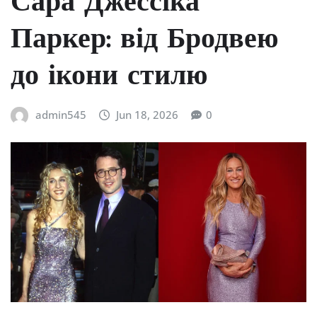
Сара Джессіка
Паркер: від Бродвею
до ікони стилю
admin545
Jun 18, 2026
0