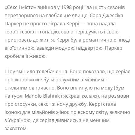
«Секс і місто» вийшов у 1998 році і за шість сезонів
перетворився на глобальне явище. Сара Джессіка
Паркер не просто зіграла Керрі — вона надала
героїні свою інтонацію, свою нерішучість і свою
пристрасть до життя. Керрі була романтичною, іноді
егоїстичною, завжди модною і відвертою. Паркер
зробила її живою.
Шоу змінило телебачення. Воно показало, що серіал
про жінок може бути розумним, сміливим і
стильним одночасно. Воно вплинуло на моду (бум
на туфлі Manolo Blahnik і яскраві колажі), на розмови
про стосунки, секс і жіночу дружбу. Керрі стала
іконою для мільйонів жінок по всьому світу, включно
з Україною, де серіал дивились з не меншим
захватом.