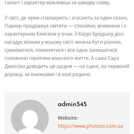
талант і характер важливіші за швидку славу.
У світі, де зірки спалахують і згасають за один сезон,
Паркер продовжує світити — спокійно, впевнено і з
характерним блиском у очах. Її Керрі Бредшоу досі
нагадує жінкам у всьому світі: можна бути різною,
сумніватися, помилятися і все одно залишатися
головною героїнею власного життя. А сама Сара
Джессіка доводить це щодня — на сцені, на червоній
доріжці, за книжками і в колі родини.
admin545
Website:
https://www.phototo.com.ua