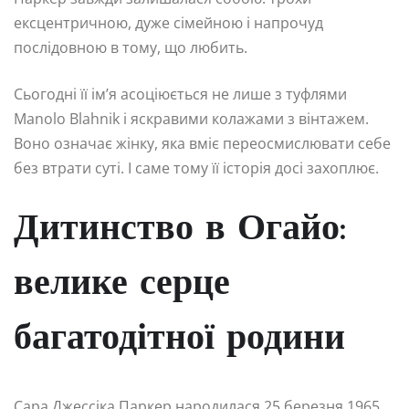
ексцентричною, дуже сімейною і напрочуд
послідовною в тому, що любить.
Сьогодні її ім’я асоціюється не лише з туфлями
Manolo Blahnik і яскравими колажами з вінтажем.
Воно означає жінку, яка вміє переосмислювати себе
без втрати суті. І саме тому її історія досі захоплює.
Дитинство в Огайо:
велике серце
багатодітної родини
Сара Джессіка Паркер народилася 25 березня 1965