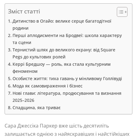
Зміст статті
Дитинство в Огайо: велике серце багатодітної
родини
Перші аплодисменти на Бродвеї: школа характеру
та сцени
Тернистий шлях до великого екрану: від Square
Pegs до культових ролей
Керрі Бредшоу — роль, яка стала культурним
феноменом
Особисте життя: тиха гавань у мінливому Голлівуді
Мода як самовираження і бізнес
Нові глави: література, продюсування та визнання
2025–2026
Спадщина, яка триває
Сара Джессіка Паркер вже шість десятиліть
залишається однією з найяскравіших і найстійкіших