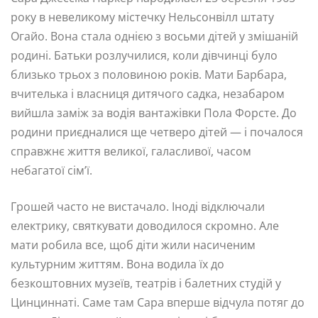
року в невеликому містечку Нельсонвілл штату
Огайо. Вона стала однією з восьми дітей у змішаній
родині. Батьки розлучилися, коли дівчинці було
близько трьох з половиною років. Мати Барбара,
вчителька і власниця дитячого садка, незабаром
вийшла заміж за водія вантажівки Пола Форсте. До
родини приєдналися ще четверо дітей — і почалося
справжнє життя великої, галасливої, часом
небагатої сім’ї.
Грошей часто не вистачало. Іноді відключали
електрику, святкувати доводилося скромно. Але
мати робила все, щоб діти жили насиченим
культурним життям. Вона водила їх до
безкоштовних музеїв, театрів і балетних студій у
Цинциннаті. Саме там Сара вперше відчула потяг до