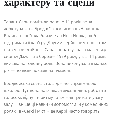
характеру та сцени
Талант Сари помітили рано. У 11 років вона
дебютувала на Бродвеї в постановці «Невинні».
Родина переїхала ближче до Нью-Йорка, щоб
підтримати її кар’єру. Другим серйозним проєктом
став мюзикл «Енні». Сара спочатку грала маленьку
сирітку Джулі, а з березня 1979 року, у віці 14 років,
вийшла на головну роль. Вона виконувала її майже
рік — по вісім показів на тиждень.
Бродвейська сцена стала для неї справжньою
школою. Тут вона навчилася дисципліни, роботи з
голосом, відчуття ритму та вміння тримати увагу
залу. Пізніше ці навички допомогли їй у комедійних
ролях і в «Сексі і місті», де Керрі часто говорить