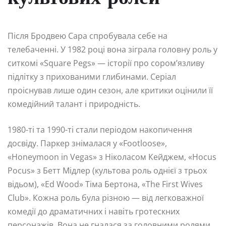
Після Бродвею Сара спробувала себе на
телебаченні. У 1982 році вона зіграла головну роль у
ситкомі «Square Pegs» — історії про сором’язливу
підлітку з прихованими глибинами. Серіал
проіснував лише один сезон, але критики оцінили її
комедійний талант і природність.
1980-ті та 1990-ті стали періодом накопичення
досвіду. Паркер знімалася у «Footloose»,
«Honeymoon in Vegas» з Ніколасом Кейджем, «Hocus
Pocus» з Бетт Мідлер (культова роль однієї з трьох
відьом), «Ed Wood» Тіма Бертона, «The First Wives
Club». Кожна роль була різною — від легковажної
комедії до драматичних і навіть гротескних
персонажів. Вона не гналася за головними ролями