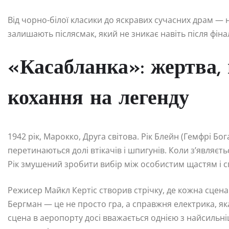
Від чорно-білої класики до яскравих сучасних драм — 
залишають післясмак, який не зникає навіть після фіна
«Касабланка»: жертва,
кохання на легенду
1942 рік, Марокко, Друга світова. Рік Блейн (Гемфрі Бо
перетинаються долі втікачів і шпигунів. Коли з’являєть
Рік змушений зробити вибір між особистим щастям і с
Режисер Майкл Кертіс створив стрічку, де кожна сцена 
Бергман — це не просто гра, а справжня електрика, яка
сцена в аеропорту досі вважається однією з найсильніши