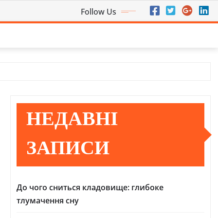
Follow Us
НЕДАВНІ
ЗАПИСИ
До чого сниться кладовище: глибоке
тлумачення сну