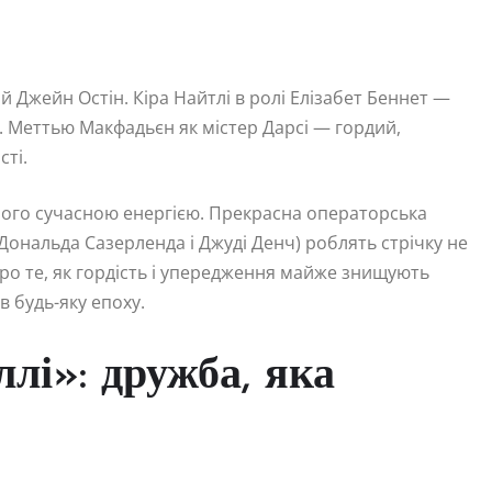
й Джейн Остін. Кіра Найтлі в ролі Елізабет Беннет —
и. Меттью Макфадьєн як містер Дарсі — гордий,
сті.
 його сучасною енергією. Прекрасна операторська
Дональда Сазерленда і Джуді Денч) роблять стрічку не
ро те, як гордість і упередження майже знищують
в будь-яку епоху.
ллі»: дружба, яка