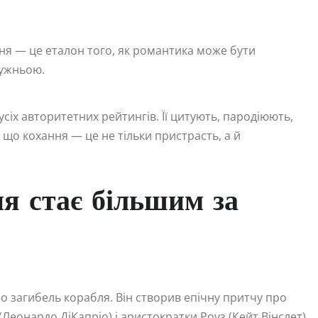
ня — це еталон того, як романтика може бути
мужньою.
усіх авторитетних рейтингів. Її цитують, пародіюють,
 що кохання — це не тільки пристрасть, а й
ня стає більшим за
о загибель корабля. Він створив епічну притчу про
(Леонардо ДіКапріо) і аристократки Роуз (Кейт Вінслет).