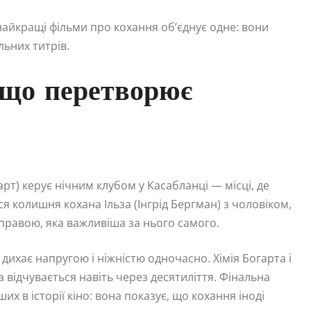
найкращі фільми про кохання об’єднує одне: вони
льних титрів.
 що перетворює
гарт) керує нічним клубом у Касабланці — місці, де
ся колишня кохана Ільза (Інгрід Бергман) з чоловіком,
правою, яка важливіша за нього самого.
дихає напругою і ніжністю одночасно. Хімія Богарта і
 відчувається навіть через десятиліття. Фінальна
х в історії кіно: вона показує, що кохання іноді