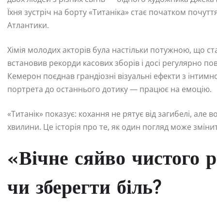
Їхня зустріч на борту «Титаніка» стає початком почутт
Атлантики.
Хімія молодих акторів була настільки потужною, що ст
встановив рекорди касових зборів і досі регулярно по
Кемерон поєднав грандіозні візуальні ефекти з інтимн
портрета до останнього дотику — працює на емоцію.
«Титанік» показує: кохання не рятує від загибелі, але 
хвилини. Це історія про те, як один погляд може змін
«Вічне сяйво чистого р
чи зберегти біль?