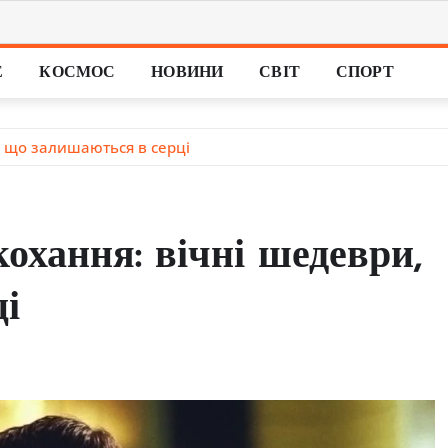
Е
КОСМОС
НОВИНИ
СВІТ
СПОРТ
, що залишаються в серці
охання: вічні шедеври,
і