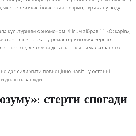
я, яке переживає і класовий розрив, і крижану воду
ала культурним феноменом. Фільм зібрав 11 «Оскарів»,
вертається в прокат у ремастерингових версіях.
ою історією, де кожна деталь — від намальованого
воно дає сили жити повноцінно навіть у останні
ити долю назавжди.
озуму»: стерти спогади