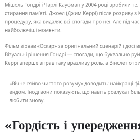
Мішель Гондрі і Чарлі Кауфман у 2004 році зробили те,
стирання пам’яті. Джоел (Джим Керрі) після розриву з
процедуру, яка видаляє всі спогади про неї. Але під ча
найболючіші моменти.
Фільм зірвав «Оскар» за оригінальний сценарій і досі 
Візуальні рішення Гондрі — спогади, що буквально руй
Керрі вперше зіграв таку вразливу роль, а Вінслет от
«Вічне сяйво чистого розуму» доводить: найкращі фі
ендом. Іноді вони показують, що навіть розлука і бі
любити знову.
«Гордість і упередженн