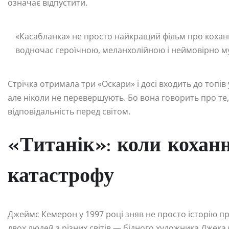
означає відпустити.
«Касабланка» не просто найкращий фільм про кохан
водночас героїчною, меланхолійною і неймовірно 
Стрічка отримала три «Оскари» і досі входить до топів 
але ніколи не перевершують. Бо вона говорить про те,
відповідальність перед світом.
«Титанік»: коли кохан
катастрофу
Джеймс Кемерон у 1997 році зняв не просто історію пр
двох людей з різних світів — бідного художника Джека 