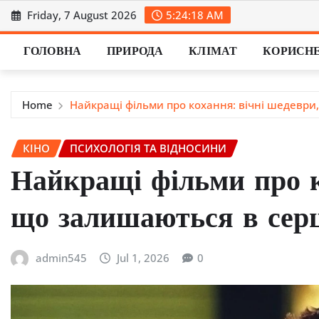
Skip
Friday, 7 August 2026
5:24:19 AM
to
content
ГОЛОВНА
ПРИРОДА
КЛІМАТ
КОРИСН
Home
Найкращі фільми про кохання: вічні шедеври
КІНО
ПСИХОЛОГІЯ ТА ВІДНОСИНИ
Найкращі фільми про к
що залишаються в серц
admin545
Jul 1, 2026
0