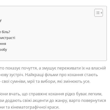
у
 біль?
ристрасті
ання
робу
то показує почуття, а змушує переживати їх на власній
на нову зустріч. Найкращі фільми про кохання стають
вої сумніви, мрії та вибори, які змінюють усе.
 Вони вчать, що справжнє кохання рідко буває легким,
ізи додають свіжі акценти до жанру, варто повернутися
ини та кінематографічної краси.