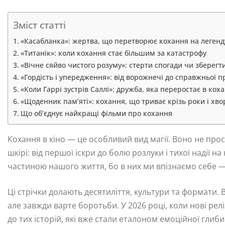
Зміст статті
«Касабланка»: жертва, що перетворює кохання на легенд
«Титанік»: коли кохання стає більшим за катастрофу
«Вічне сяйво чистого розуму»: стерти спогади чи зберегти
«Гордість і упередження»: від ворожнечі до справжньої п
«Коли Гаррі зустрів Саллі»: дружба, яка переростає в кох
«Щоденник пам’яті»: кохання, що триває крізь роки і хво
Що об’єднує найкращі фільми про кохання
Кохання в кіно — це особливий вид магії. Воно не прос
шкірі: від першої іскри до болю розлуки і тихої надії 
частиною нашого життя, бо в них ми впізнаємо себе — с
Ці стрічки долають десятиліття, культури та формати.
але завжди варте боротьби. У 2026 році, коли нові рел
до тих історій, які вже стали еталоном емоційної глиб