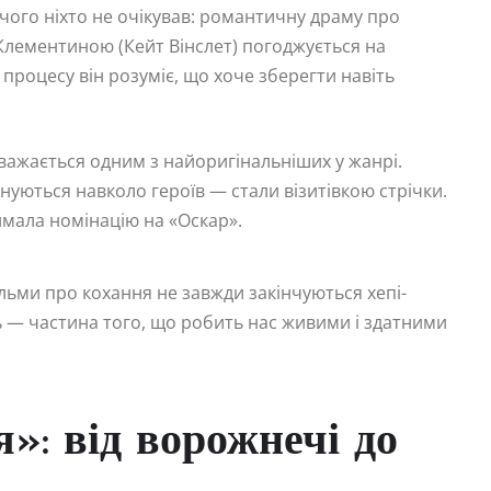
 чого ніхто не очікував: романтичну драму про
 Клементиною (Кейт Вінслет) погоджується на
с процесу він розуміє, що хоче зберегти навіть
вважається одним з найоригінальніших у жанрі.
нуються навколо героїв — стали візитівкою стрічки.
римала номінацію на «Оскар».
льми про кохання не завжди закінчуються хепі-
ль — частина того, що робить нас живими і здатними
я»: від ворожнечі до