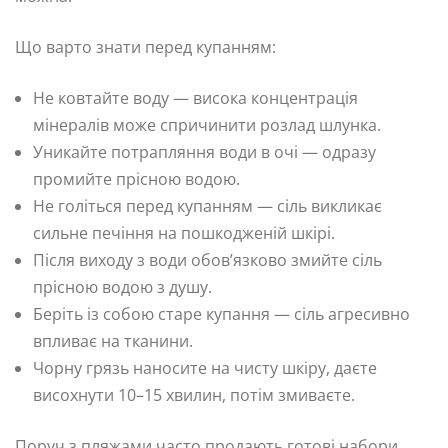
Що варто знати перед купанням:
Не ковтайте воду — висока концентрація
мінералів може спричинити розлад шлунка.
Уникайте потрапляння води в очі — одразу
промийте прісною водою.
Не голіться перед купанням — сіль викликає
сильне печіння на пошкодженій шкірі.
Після виходу з води обов’язково змийте сіль
прісною водою з душу.
Беріть із собою старе купання — сіль агресивно
впливає на тканини.
Чорну грязь наносите на чисту шкіру, даєте
висохнути 10–15 хвилин, потім змиваєте.
Поруч з пляжами часто продають готові набори