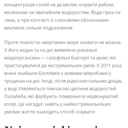
концентрація солей не дозволяє існувати рибам,
молюскам чи звичайним водоростям. Вода гірка на
смак, а при контакті зі слизовими оболонками
викликає сильне подразнення.
Проте повністю «мертвим» море назвати не можна.
У його водах та на дні виявлено унікальні
мікроорганізми — галофільні бактерії та археї, які
пристосувалися до екстремальних умов. У 2011 році
вчені знайшли біоплівки з живими мікробами у
тріщинах на дні. Іноді, після рідкісних сильних дощів,
у воді з’являються тимчасові цвітіння водоростей
Dunaliella, які фарбують поверхню в червонуватий
колір. Це нагадує: навіть у найекстремальніших
умовах життя знаходить спосіб існувати.