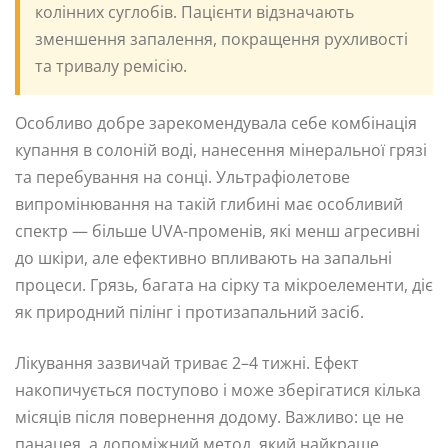
колінних суглобів. Пацієнти відзначають
зменшення запалення, покращення рухливості
та тривалу ремісію.
Особливо добре зарекомендувала себе комбінація
купання в солоній воді, нанесення мінеральної грязі
та перебування на сонці. Ультрафіолетове
випромінювання на такій глибині має особливий
спектр — більше UVA-променів, які менш агресивні
до шкіри, але ефективно впливають на запальні
процеси. Грязь, багата на сірку та мікроелементи, діє
як природний пілінг і протизапальний засіб.
Лікування зазвичай триває 2–4 тижні. Ефект
накопичується поступово і може зберігатися кілька
місяців після повернення додому. Важливо: це не
панацея, а допоміжний метод, який найкраще