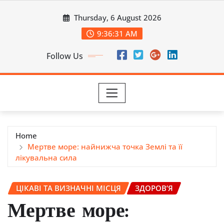
Skip
Thursday, 6 August 2026
to
content
9:36:33 AM
Follow Us
Home
Мертве море: найнижча точка Землі та її
лікувальна сила
ЦІКАВІ ТА ВИЗНАЧНІ МІСЦЯ
ЗДОРОВ’Я
Мертве море: