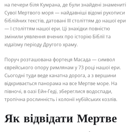
на печери біля Кумрана, де були знайдені знамениті
Сувої Мертвого моря — найдавніші відомі рукописи
біблійних текстів, датовані III століттям до нашої ери
— I століттям нашої ери. Ці знахідки повністю
змінили уявлення вчених про історію Біблії та
юдаїзму періоду Другого храму.
Поруч розташована фортеця Масада — символ
єврейського опору римлянам у 73 році нашої ери.
Сьогодні туди веде канатна дорога, а з вершини
відкривається панорама на все Мертве море. На
півночі, в оазі Ейн-Геді, збереглися водоспади,
тропічна рослинність і колонії нубійських козлів.
Як відвідати Мертве