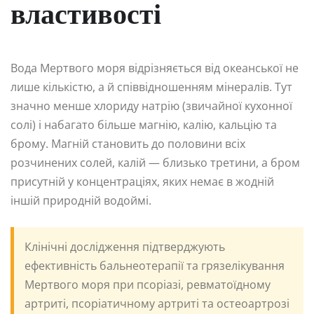
властивості
Вода Мертвого моря відрізняється від океанської не
лише кількістю, а й співвідношенням мінералів. Тут
значно менше хлориду натрію (звичайної кухонної
солі) і набагато більше магнію, калію, кальцію та
брому. Магній становить до половини всіх
розчинених солей, калій — близько третини, а бром
присутній у концентраціях, яких немає в жодній
іншій природній водоймі.
Клінічні дослідження підтверджують
ефективність бальнеотерапії та грязелікування
Мертвого моря при псоріазі, ревматоїдному
артриті, псоріатичному артриті та остеоартрозі