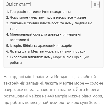
Зміст статті
Географія та геологічне походження
Чому море «мертве» і що в ньому все ж живе
Унікальні фізичні властивості та чому людина не
тоне
Мінеральний склад та доведені лікувальні
властивості
Історія, Біблія та археологічні скарби
Як відвідати Мертве море: практичні поради
Екологічні виклики: чому море міліє і що з цим
робити
На кордоні між Ізраїлем та Йорданією, в глибокій
тектонічній западині, лежить Мертве море — солоне
озеро, яке не має аналогів на планеті. Його береги
розташовані майже на 440 метрів нижче рівня моря,
що робить це місце найнижчою точкою суші Землі.