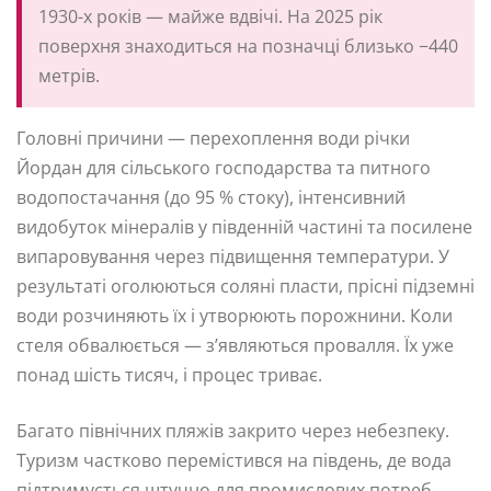
1930-х років — майже вдвічі. На 2025 рік
поверхня знаходиться на позначці близько −440
метрів.
Головні причини — перехоплення води річки
Йордан для сільського господарства та питного
водопостачання (до 95 % стоку), інтенсивний
видобуток мінералів у південній частині та посилене
випаровування через підвищення температури. У
результаті оголюються соляні пласти, прісні підземні
води розчиняють їх і утворюють порожнини. Коли
стеля обвалюється — з’являються провалля. Їх уже
понад шість тисяч, і процес триває.
Багато північних пляжів закрито через небезпеку.
Туризм частково перемістився на південь, де вода
підтримується штучно для промислових потреб.