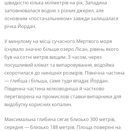
швидкістю кілька міліметрів на рік. Западина
заповнювалася водою з різних джерел, але
основним «постачальником» завжди залишалася
річка Йордан.
У минулому на місці сучасного Мертвого моря
існувало значно більше озеро Лісан, рівень якого
був на сотні метрів вищим. З часом, через
посушливий клімат та випаровування, водойма
скоротилася до нинішніх розмірів. Північна частина
— глибша і більша, саме туди впадає Йордан.
Південна частина мілководніша й частково
перетворена на промислові ставки-випарники для
видобутку корисних копалин.
Максимальна глибина сягає близько 300 метрів,
середня — близько 188 метрів. Площа поверхні на