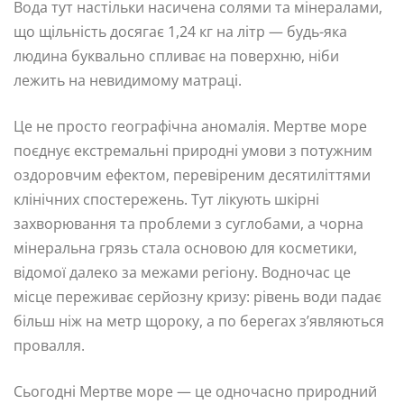
Вода тут настільки насичена солями та мінералами,
що щільність досягає 1,24 кг на літр — будь-яка
людина буквально спливає на поверхню, ніби
лежить на невидимому матраці.
Це не просто географічна аномалія. Мертве море
поєднує екстремальні природні умови з потужним
оздоровчим ефектом, перевіреним десятиліттями
клінічних спостережень. Тут лікують шкірні
захворювання та проблеми з суглобами, а чорна
мінеральна грязь стала основою для косметики,
відомої далеко за межами регіону. Водночас це
місце переживає серйозну кризу: рівень води падає
більш ніж на метр щороку, а по берегах з’являються
провалля.
Сьогодні Мертве море — це одночасно природний