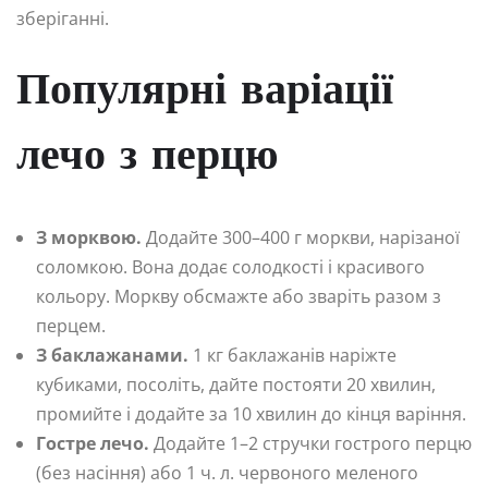
зберіганні.
Популярні варіації
лечо з перцю
З морквою.
Додайте 300–400 г моркви, нарізаної
соломкою. Вона додає солодкості і красивого
кольору. Моркву обсмажте або зваріть разом з
перцем.
З баклажанами.
1 кг баклажанів наріжте
кубиками, посоліть, дайте постояти 20 хвилин,
промийте і додайте за 10 хвилин до кінця варіння.
Гостре лечо.
Додайте 1–2 стручки гострого перцю
(без насіння) або 1 ч. л. червоного меленого