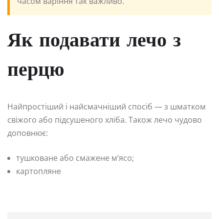
часом варіння так важливо.
Як подавати лечо з
перцю
Найпростіший і найсмачніший спосіб — з шматком
свіжого або підсушеного хліба. Також лечо чудово
доповнює:
тушковане або смажене м’ясо;
картопляне