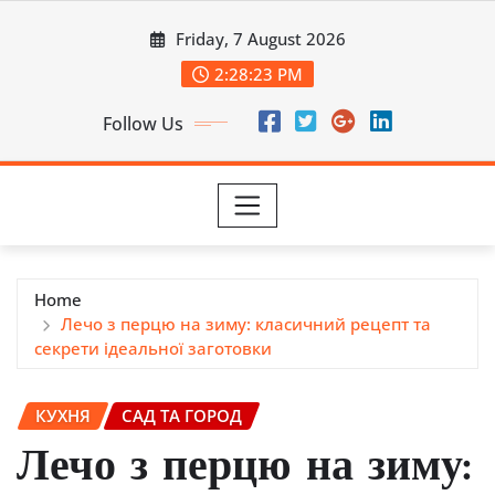
Skip
Friday, 7 August 2026
to
content
2:28:25 PM
Follow Us
Home
Лечо з перцю на зиму: класичний рецепт та
секрети ідеальної заготовки
КУХНЯ
САД ТА ГОРОД
Лечо з перцю на зиму: