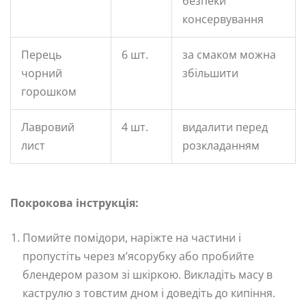
безпеки
консервування
Перець
6 шт.
за смаком можна
чорний
збільшити
горошком
Лавровий
4 шт.
видалити перед
лист
розкладанням
Покрокова інструкція:
Помийте помідори, наріжте на частини і
пропустіть через м’ясорубку або пробийте
блендером разом зі шкіркою. Викладіть масу в
каструлю з товстим дном і доведіть до кипіння.