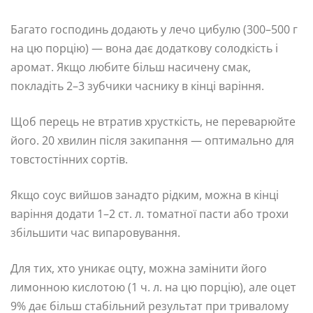
Багато господинь додають у лечо цибулю (300–500 г
на цю порцію) — вона дає додаткову солодкість і
аромат. Якщо любите більш насичену смак,
покладіть 2–3 зубчики часнику в кінці варіння.
Щоб перець не втратив хрусткість, не переварюйте
його. 20 хвилин після закипання — оптимально для
товстостінних сортів.
Якщо соус вийшов занадто рідким, можна в кінці
варіння додати 1–2 ст. л. томатної пасти або трохи
збільшити час випаровування.
Для тих, хто уникає оцту, можна замінити його
лимонною кислотою (1 ч. л. на цю порцію), але оцет
9% дає більш стабільний результат при тривалому