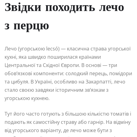
Звідки походить лечо
з перцю
Лечо (угорською lecsó) — класична страва угорської
кухні, яка швидко поширилася країнами
Центральної та Східної Європи. В основі — три
обов’язкові компоненти: солодкий перець, помідори
та цибуля. В Україні, особливо на Закарпатті, лечо
стало своєю завдяки історичним зв’язкам з
угорською кухнею.
Тут його часто готують з більшою кількістю томатів і
подають як самостійну страву або гарнір. На відміну
від угорського варіанту, де лечо може бути з