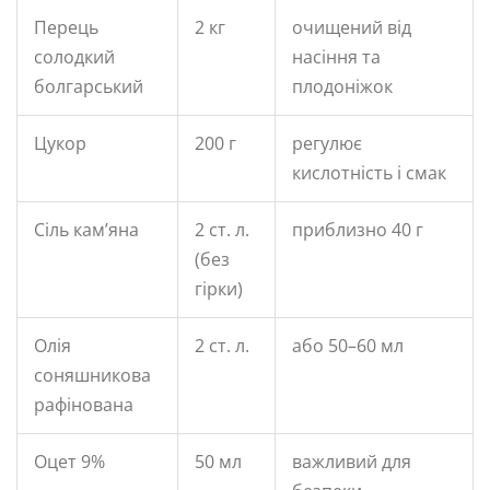
Перець
2 кг
очищений від
солодкий
насіння та
болгарський
плодоніжок
Цукор
200 г
регулює
кислотність і смак
Сіль кам’яна
2 ст. л.
приблизно 40 г
(без
гірки)
Олія
2 ст. л.
або 50–60 мл
соняшникова
рафінована
Оцет 9%
50 мл
важливий для