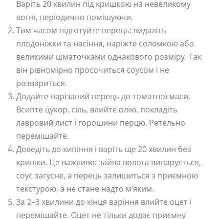
Варіть 20 хвилин під кришкою на невеликому
вогні, періодично помішуючи.
Тим часом підготуйте перець: видаліть
плодоніжки та насіння, наріжте соломкою або
великими шматочками однакового розміру. Так
він рівномірно просочиться соусом і не
розвариться.
Додайте нарізаний перець до томатної маси.
Всипте цукор, сіль, влийте олію, покладіть
лавровий лист і горошини перцю. Ретельно
перемішайте.
Доведіть до кипіння і варіть ще 20 хвилин без
кришки. Це важливо: зайва волога випарується,
соус загусне, а перець залишиться з приємною
текстурою, а не стане надто м’яким.
За 2–3 хвилини до кінця варіння влийте оцет і
перемішайте. Оцет не тільки додає приємну