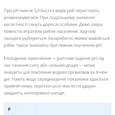
При pH нижче 5,0 багато видів риб перестають
розмножуватися. При подальшому зниженні
кислотності гинуть дорослі особини. Деякі озера
повністю втратили рибне населення. Харчові
ланцюги руйнуються: безхребетні, якими живляться
риби, також зникають при певних значеннях pH.
Епізодичне закислення — раптове падіння pH під
час танення снігу або сильних дощів — може
знищити цілі покоління водних організмів за лічені
дні. Навіть якщо середньорічні показники здаються
прийнятними, короткочасні «кислотні удари»
завдають непоправної шкоди.
Р