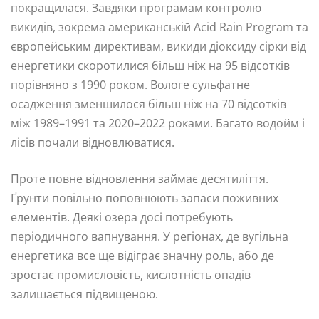
покращилася. Завдяки програмам контролю
викидів, зокрема американській Acid Rain Program та
європейським директивам, викиди діоксиду сірки від
енергетики скоротилися більш ніж на 95 відсотків
порівняно з 1990 роком. Вологе сульфатне
осадження зменшилося більш ніж на 70 відсотків
між 1989–1991 та 2020–2022 роками. Багато водойм і
лісів почали відновлюватися.
Проте повне відновлення займає десятиліття.
Ґрунти повільно поповнюють запаси поживних
елементів. Деякі озера досі потребують
періодичного вапнування. У регіонах, де вугільна
енергетика все ще відіграє значну роль, або де
зростає промисловість, кислотність опадів
залишається підвищеною.