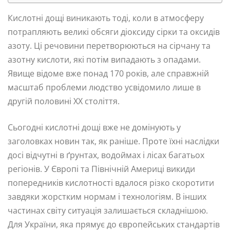
Кислотні дощі виникають тоді, коли в атмосферу
потрапляють великі обсяги діоксиду сірки та оксидів
азоту. Ці речовини перетворюються на сірчану та
азотну кислоти, які потім випадають з опадами.
Явище відоме вже понад 170 років, але справжній
масштаб проблеми людство усвідомило лише в
другій половині XX століття.
Сьогодні кислотні дощі вже не домінують у
заголовках новин так, як раніше. Проте їхні наслідки
досі відчутні в ґрунтах, водоймах і лісах багатьох
регіонів. У Європі та Північній Америці викиди
попередників кислотності вдалося різко скоротити
завдяки жорстким нормам і технологіям. В інших
частинах світу ситуація залишається складнішою.
Для України, яка прямує до європейських стандартів