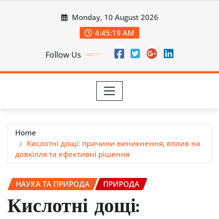
Skip
Monday, 10 August 2026
to
content
4:45:20 AM
Follow Us
Home
Кислотні дощі: причини виникнення, вплив на
довкілля та ефективні рішення
НАУКА ТА ПРИРОДА
ПРИРОДА
Кислотні дощі: