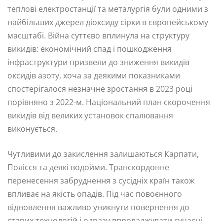
теплові електростанції та металургія були одними з
найбільших джерел діоксиду сірки в європейському
масштабі. Війна суттєво вплинула на структуру
викидів: економічний спад і пошкодження
інфраструктури призвели до зниження викидів
оксидів азоту, хоча за деякими показниками
спостерігалося незначне зростання в 2023 році
порівняно з 2022-м. Національний план скорочення
викидів від великих установок спалювання
виконується.
Чутливими до закислення залишаються Карпати,
Полісся та деякі водойми. Транскордонне
перенесення забруднення з сусідніх країн також
впливає на якість опадів. Під час повоєнного
відновлення важливо уникнути повернення до
старих технологій і одразу впроваджувати сучасні