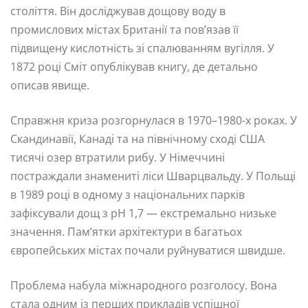
століття. Він досліджував дощову воду в
промислових містах Британії та пов’язав її
підвищену кислотність зі спалюванням вугілля. У
1872 році Сміт опублікував книгу, де детально
описав явище.
Справжня криза розгорнулася в 1970–1980-х роках. У
Скандинавії, Канаді та на північному сході США
тисячі озер втратили рибу. У Німеччині
постраждали знамениті ліси Шварцвальду. У Польщі
в 1989 році в одному з національних парків
зафіксували дощ з pH 1,7 — екстремально низьке
значення. Пам’ятки архітектури в багатьох
європейських містах почали руйнуватися швидше.
Проблема набула міжнародного розголосу. Вона
стала одним із перших прикладів успішної