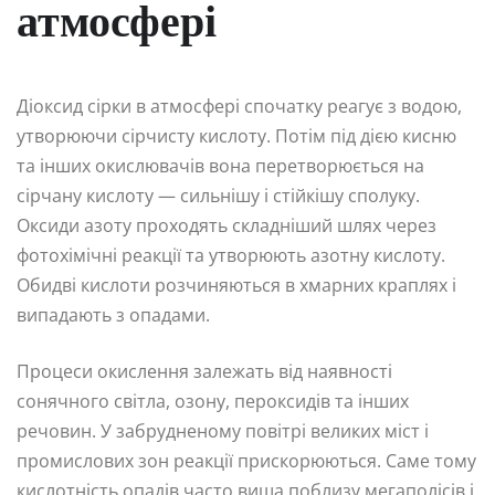
атмосфері
Діоксид сірки в атмосфері спочатку реагує з водою,
утворюючи сірчисту кислоту. Потім під дією кисню
та інших окислювачів вона перетворюється на
сірчану кислоту — сильнішу і стійкішу сполуку.
Оксиди азоту проходять складніший шлях через
фотохімічні реакції та утворюють азотну кислоту.
Обидві кислоти розчиняються в хмарних краплях і
випадають з опадами.
Процеси окислення залежать від наявності
сонячного світла, озону, пероксидів та інших
речовин. У забрудненому повітрі великих міст і
промислових зон реакції прискорюються. Саме тому
кислотність опадів часто вища поблизу мегаполісів і