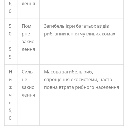
6,
лення
0
5,
Помі
Загибель ікри багатьох видів
0
рне
риб, зникнення чутливих комах
–
закис
5,
лення
5
Н
Силь
Масова загибель риб,
и
не
спрощення екосистеми, часто
ж
закис
повна втрата рибного населення
ч
лення
е
5,
0