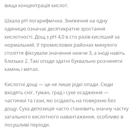
вища концентрація кислот.
Шкала pH логарифмічна. Зниження на одну
одиницю означає десятикратне зростання
кислотності. Дощ з pH 4,0 в сто разів кисліший за
нормальний. У промислових районах минулого
століття фіксували значення нижче 3, а іноді навіть
близько 2. Такі опади здатні буквально розчиняти
камінь і метал.
Кислотні дощі — це не лише рідкі опади. Сюди
входять сніг, туман, град і сухе осадження —
частинки та гази, які осідають на поверхню без
дощу. Суха депозиція часто становить значну частку
загального кислотного навантаження, особливо в
посушливі періоди.