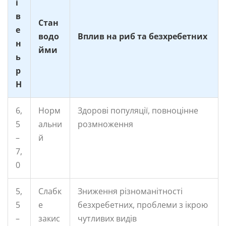
і
в
Стан
е
водо
Вплив на риб та безхребетних
н
йми
ь
p
H
6,
Норм
Здорові популяції, повноцінне
5
альни
розмноження
–
й
7,
0
5,
Слабк
Зниження різноманітності
5
е
безхребетних, проблеми з ікрою
–
закис
чутливих видів