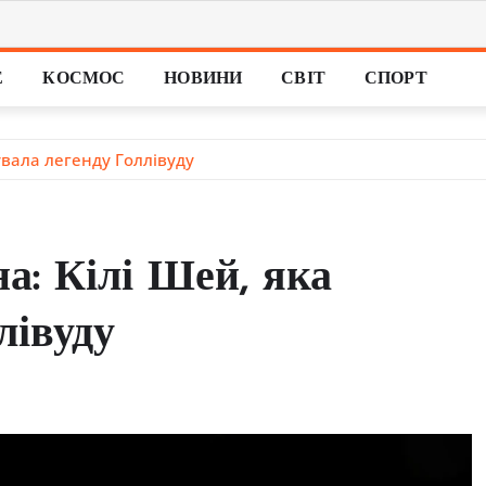
Е
КОСМОС
НОВИНИ
СВІТ
СПОРТ
увала легенду Голлівуду
а: Кілі Шей, яка
лівуду