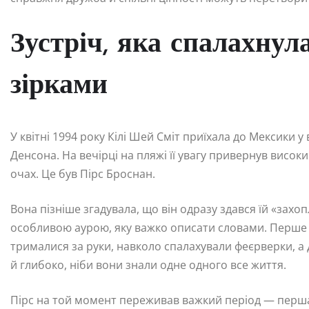
Зустріч, яка спалахну
зірками
У квітні 1994 року Кілі Шей Сміт приїхала до Мексики 
Денсона. На вечірці на пляжі її увагу привернув висо
очах. Це був Пірс Броснан.
Вона пізніше згадувала, що він одразу здався їй «захо
особливою аурою, яку важко описати словами. Перше п
трималися за руки, навколо спалахували феєрверки, а д
й глибоко, ніби вони знали одне одного все життя.
Пірс на той момент переживав важкий період — перша