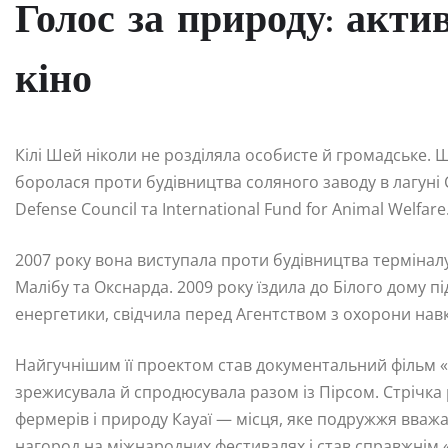
Голос за природу: акти
кіно
Кілі Шей ніколи не розділяла особисте й громадське. Щ
боролася проти будівництва соляного заводу в лагуні С
Defense Council та International Fund for Animal Welf
2007 року вона виступала проти будівництва термінал
Малібу та Окснарда. 2009 року їздила до Білого дому п
енергетики, свідчила перед Агентством з охорони на
Найгучнішим її проектом став документальний фільм «О
зрежисувала й спродюсувала разом із Пірсом. Стрічка
фермерів і природу Кауаї — місця, яке подружжя вваж
нагород на міжнародних фестивалях і став справжнім «