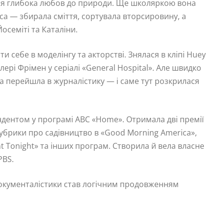
ася глибока любов до природи. Ще школяркою вона
ica — збирала сміття, сортувала вторсировину, а
осеміті та Каталіни.
 себе в моделінгу та акторстві. Знялася в кліпі Huey
алері Фрімен у серіалі «General Hospital». Але швидко
на перейшла в журналістику — і саме тут розкрилася
дентом у програмі ABC «Home». Отримала дві премії
рубрики про садівництво в «Good Morning America»,
nt Tonight» та інших програм. Створила й вела власне
PBS.
 документалістики став логічним продовженням