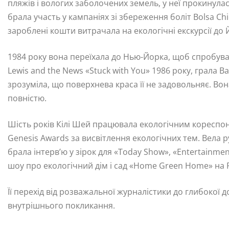
пляжів і вологих заболочених земель, у неї прокинул
брала участь у кампаніях зі збереження боліт Bolsa Ch
зароблені кошти витрачала на екологічні екскурсії до Й
1984 року вона переїхала до Нью-Йорка, щоб спробувати
Lewis and the News «Stuck with You» 1986 року, грала В
зрозуміла, що поверхнева краса її не задовольняє. Во
повністю.
Шість років Кілі Шей працювала екологічним кореспон
Genesis Awards за висвітлення екологічних тем. Вела 
брала інтерв’ю у зірок для «Today Show», «Entertainme
шоу про екологічний дім і сад «Home Green Home» на 
Її перехід від розважальної журналістики до глибокої
внутрішнього покликання.