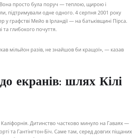
о. Вона просто була поруч — теплою, щирою і
ли, підтримували одне одного. 4 серпня 2001 року
 у графстві Мейо в Ірландії — на батьківщині Пірса.
 та глибокого почуття.
укав мільйон разів, не знайшов би кращої», — казав
 до екранів: шлях Кілі
, Каліфорнія. Дитинство частково минуло на Гаваях —
порті та Гантінгтон-Біч. Саме там, серед довгих піщаних