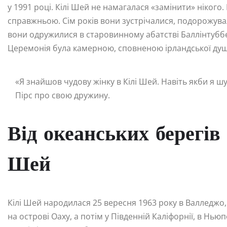
у 1991 році. Кілі Шей не намагалася «замінити» ніког
справжньою. Сім років вони зустрічалися, подорожува
вони одружилися в старовинному абатстві Баллінтуббер
Церемонія була камерною, сповненою ірландської душі
«Я знайшов чудову жінку в Кілі Шей. Навіть якби я ш
Пірс про свою дружину.
Від океанських берегів
Шей
Кілі Шей народилася 25 вересня 1963 року в Валледжо
на острові Оаху, а потім у Південній Каліфорнії, в Нью