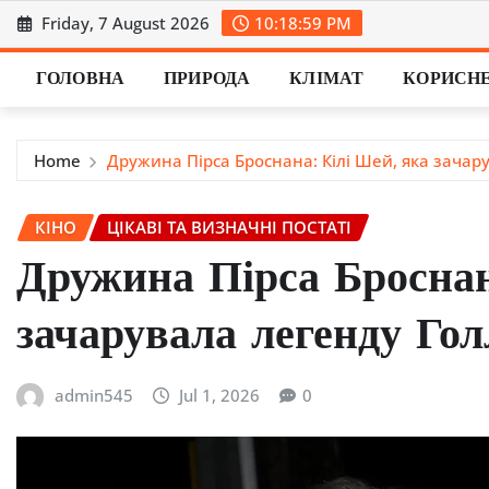
Skip
Friday, 7 August 2026
10:19:00 PM
to
content
ГОЛОВНА
ПРИРОДА
КЛІМАТ
КОРИСН
Home
Дружина Пірса Броснана: Кілі Шей, яка зачар
КІНО
ЦІКАВІ ТА ВИЗНАЧНІ ПОСТАТІ
Дружина Пірса Броснан
зачарувала легенду Гол
admin545
Jul 1, 2026
0