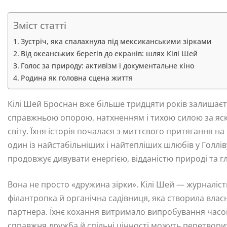
Зміст статті
Зустріч, яка спалахнула під мексиканськими зірками
Від океанських берегів до екранів: шлях Кілі Шей
Голос за природу: активізм і документальне кіно
Родина як головна сцена життя
Кілі Шей Броснан вже більше тридцяти років залишаєт
справжньою опорою, натхненням і тихою силою за яс
світу. Їхня історія почалася з миттєвого притягання н
один із найстабільніших і найтепліших шлюбів у Голліву
продовжує дивувати енергією, відданістю природі та 
Вона не просто «дружина зірки». Кілі Шей — журналістк
філантропка й органічна садівниця, яка створила власни
партнера. Їхнє кохання витримало випробування часом
справжня дружба й спільні цінності можуть перетво