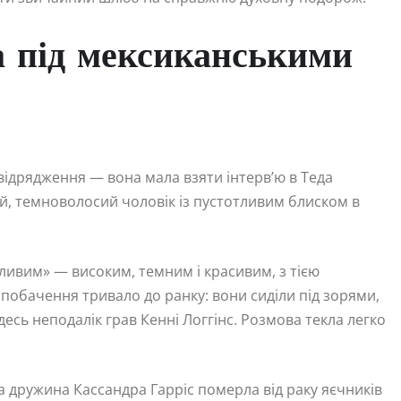
ла під мексиканськими
у відрядження — вона мала взяти інтерв’ю в Теда
кий, темноволосий чоловік із пустотливим блиском в
пливим» — високим, темним і красивим, з тією
обачення тривало до ранку: вони сиділи під зорями,
есь неподалік грав Кенні Логгінс. Розмова текла легко
 дружина Кассандра Гарріс померла від раку яєчників