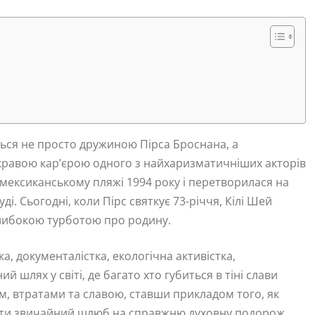
ься не просто дружиною Пірса Броснана, а
кравою кар’єрою одного з найхаризматичніших акторів
а мексиканському пляжі 1994 року і перетворилася на
ді. Сьогодні, коли Пірс святкує 73-річчя, Кілі Шей
глибокою турботою про родину.
а, документалістка, екологічна активістка,
й шлях у світі, де багато хто губиться в тіні слави
, втратами та славою, ставши прикладом того, як
рити звичайний шлюб на справжню духовну подорож.