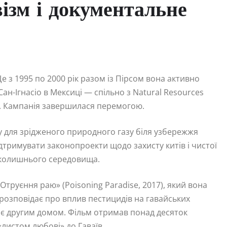
візм і документальне
е з 1995 по 2000 рік разом із Пірсом вона активно
ан-Ігнасіо в Мексиці — спільно з Natural Resources
are. Кампанія завершилася перемогою.
у для зрідженого природного газу біля узбережжя
ідтримувати законопроекти щодо захисту китів і чистої
вколишнього середовища.
труєння раю» (Poisoning Paradise, 2017), який вона
 розповідає про вплив пестицидів на гавайських
ає другим домом. Фільм отримав понад десяток
листом любові» до Гаваїв.