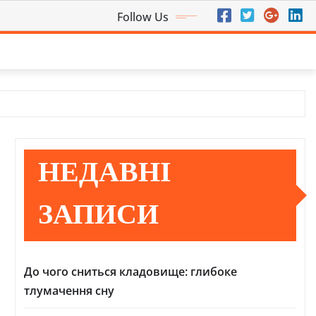
Follow Us
НЕДАВНІ
ЗАПИСИ
До чого сниться кладовище: глибоке
тлумачення сну