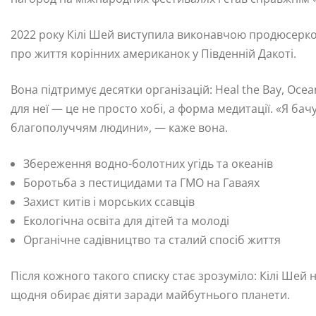
2022 року Кілі Шей виступила виконавчою продюсерко
про життя корінних американок у Південній Дакоті.
Вона підтримує десятки організацій: Heal the Bay, Oce
для неї — це не просто хобі, а форма медитації. «Я ба
благополуччям людини», — каже вона.
Збереження водно-болотних угідь та океанів
Боротьба з пестицидами та ГМО на Гаваях
Захист китів і морських ссавців
Екологічна освіта для дітей та молоді
Органічне садівництво та сталий спосіб життя
Після кожного такого списку стає зрозуміло: Кілі Шей
щодня обирає діяти заради майбутнього планети.