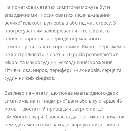
На початкових етапах симптоми можуть бути
епізодичними і посилюватися після вживання
великої кількості вуглеводів або під час стресу. З
прогресуванням захворювання інтенсивність
проявів наростає, а періоди нормального
самопочуття стають коротшими. Якщо гіперглікемію
не контролювати, через 5–10 років розвиваються
мікро- та макросудинні ускладнення: ураження
сітківки ока, нирок, периферичних нервів, серця та
судин нижніх кінцівок.
Важливо пам’ятати, що поява навіть одного-двох
симптомів на тлі надмірної ваги або віку старше 45
років — достатній привід для звернення до
сімейного лікаря. Своєчасна діагностика та початок
немедикаментозних заходів (харчування, фізична