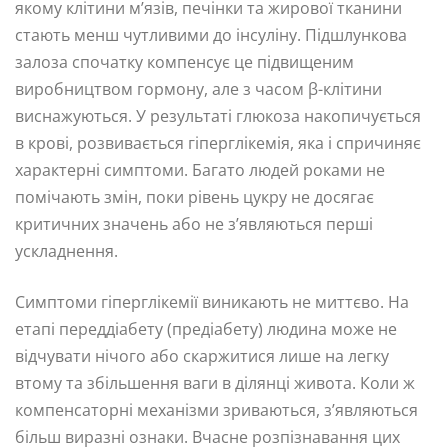
якому клітини м’язів, печінки та жирової тканини
стають менш чутливими до інсуліну. Підшлункова
залоза спочатку компенсує це підвищеним
виробництвом гормону, але з часом β-клітини
виснажуються. У результаті глюкоза накопичується
в крові, розвивається гіперглікемія, яка і спричиняє
характерні симптоми. Багато людей роками не
помічають змін, поки рівень цукру не досягає
критичних значень або не з’являються перші
ускладнення.
Симптоми гіперглікемії виникають не миттєво. На
етапі переддіабету (предіабету) людина може не
відчувати нічого або скаржитися лише на легку
втому та збільшення ваги в ділянці живота. Коли ж
компенсаторні механізми зриваються, з’являються
більш виразні ознаки. Вчасне розпізнавання цих