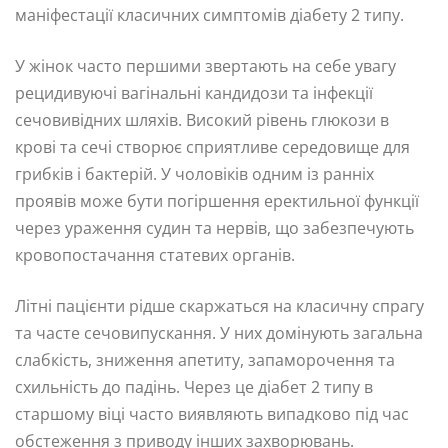
маніфестації класичних симптомів діабету 2 типу.
У жінок часто першими звертають на себе увагу
рецидивуючі вагінальні кандидози та інфекції
сечовивідних шляхів. Високий рівень глюкози в
крові та сечі створює сприятливе середовище для
грибків і бактерій. У чоловіків одним із ранніх
проявів може бути погіршення еректильної функції
через ураження судин та нервів, що забезпечують
кровопостачання статевих органів.
Літні пацієнти рідше скаржаться на класичну спрагу
та часте сечовипускання. У них домінують загальна
слабкість, зниження апетиту, запаморочення та
схильність до падінь. Через це діабет 2 типу в
старшому віці часто виявляють випадково під час
обстеження з приводу інших захворювань.