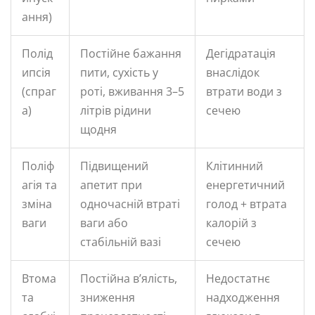
ання)
Полід
Постійне бажання
Дегідратація
ипсія
пити, сухість у
внаслідок
(спраг
роті, вживання 3–5
втрати води з
а)
літрів рідини
сечею
щодня
Поліф
Підвищений
Клітинний
агія та
апетит при
енергетичний
зміна
одночасній втраті
голод + втрата
ваги
ваги або
калорій з
стабільній вазі
сечею
Втома
Постійна в’ялість,
Недостатнє
та
зниження
надходження