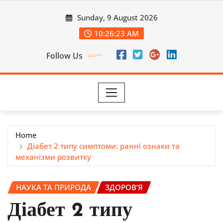
Skip
Sunday, 9 August 2026
to
content
10:26:24 AM
Follow Us
Home
Діабет 2 типу симптоми: ранні ознаки та
механізми розвитку
НАУКА ТА ПРИРОДА
ЗДОРОВ’Я
Діабет 2 типу