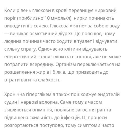
Коли рівень глюкози в крові перевищує нирковий
поріг (приблизно 10 ммоль/л), нирки починають
виводити її з сечею. Глюкоза «тягне» за собою воду
— виникає осмотичний діурез. Це пояснює, чому
людина починає часто ходити в туалет і відчувати
сильну спрагу. Одночасно клітини відчувають
енергетичний голод: глюкоза є в крові, але не може
потрапити всередину. Організм переключається на
розщеплення жирів і білків, що призводить до
втрати ваги та слабкості.
Хронічна гіперглікемія також пошкоджує ендотелій
судин і нервові волокна. Саме тому з часом
з’являються оніміння, повільне загоєння ран та
підвищена схильність до інфекцій. Ці процеси
розгортаються поступово, тому симптоми часто