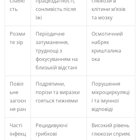
слабкі
працездатності,
глюкози в
сть
сонливість після
клітини м’язів
їжі
та мозку
Розми
Періодичне
Осмотичний
те зір
затуманення,
набряк
труднощі з
кришталика
фокусуванням на
ока
близькій відстані
Повіл
Подряпини,
Порушення
ьне
порізи та виразки
мікроциркуляці
загоєн
гояться тижнями
ї та імунної
ня ран
відповіді
Часті
Рецидивуючі
Високий рівень
інфекц
грибкові
глюкози сприяє