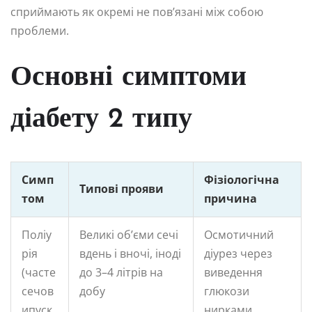
сприймають як окремі не пов’язані між собою
проблеми.
Основні симптоми
діабету 2 типу
Симп
Фізіологічна
Типові прояви
том
причина
Поліу
Великі об’єми сечі
Осмотичний
рія
вдень і вночі, іноді
діурез через
(часте
до 3–4 літрів на
виведення
сечов
добу
глюкози
ипуск
нирками