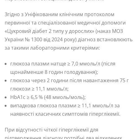
Згідно з Уніфікованим клінічним протоколом
первинної та спеціалізованої медичної допомоги
«Цукровий діабет 2 типу у дорослих» (наказ МОЗ
України № 1300 від 2024 року) діагноз встановлюють
за такими лабораторними критеріями:
глюкоза плазми натще ≥ 7,0 ммоль/л (після
щонайменше 8 годин голодування);
глюкоза через 2 години після навантаження 75 г
глюкози ≥ 11,1 ммоль/л;
HbA1c ≥ 6,5 % (48 ммоль/моль);
випадкова глюкоза плазми ≥ 11,1 ммоль/л за
наявності класичних симптомів гіперглікемії.
При відсутності чіткої гіперглікемії для
підтвердження діагнозу потрібні два відхилених