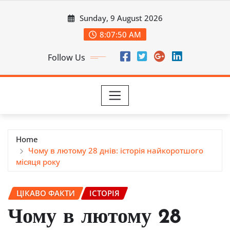
Skip
Sunday, 9 August 2026
to
content
8:07:52 AM
Follow Us
Home
Чому в лютому 28 днів: історія найкоротшого
місяця року
ЦІКАВО ФАКТИ
ІСТОРІЯ
Чому в лютому 28