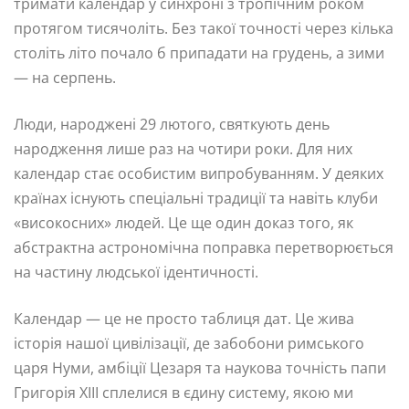
тримати календар у синхроні з тропічним роком
протягом тисячоліть. Без такої точності через кілька
століть літо почало б припадати на грудень, а зими
— на серпень.
Люди, народжені 29 лютого, святкують день
народження лише раз на чотири роки. Для них
календар стає особистим випробуванням. У деяких
країнах існують спеціальні традиції та навіть клуби
«високосних» людей. Це ще один доказ того, як
абстрактна астрономічна поправка перетворюється
на частину людської ідентичності.
Календар — це не просто таблиця дат. Це жива
історія нашої цивілізації, де забобони римського
царя Нуми, амбіції Цезаря та наукова точність папи
Григорія XIII сплелися в єдину систему, якою ми