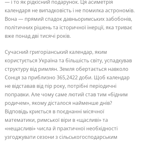
— і то як рідкісний подарунок. Ця асиметрія
календаря не випадковість і не помилка астрономів.
Вона — прямий спадок давньоримських забобонів,
політичних рішень та історичної інерції, яка триває
вже понад дві тисячі років.
Сучасний григоріанський календар, яким
користується Україна та більшість світу, успадкував
структуру від римлян. Земля обертається навколо
Сонця за приблизно 365,2422 доби. Щоб календар
не відставав від пір року, потрібні періодичні
поправки. Але чому саме лютий став тим «бідним
родичем», якому дісталося найменше днів?
Відповідь криється в поєднанні місячної
математики, римської віри в «щасливі» та
«нещасливі» числа й практичної необхідності
узгоджувати сезони з сільськогосподарським