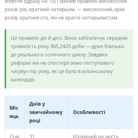
жовтня одразу на 15) і змінив правило високосних
років: рік, кратний чотирьом, — високосний, крім
років, кратних ста, які не кратні чотирьомстам.
Це правило діє й досі. Воно забезпечує середню
тривалість року 365,2425 доби — дуже близько
до реального сонячного циклу. Завдяки
реформі ми не спостерігаємо поступового
«зсуву» пір року, як це було в юліанському
календарі.
Днів у
Міс
звичайному
Особливості
яць
році
Січе
31
Названий на честь