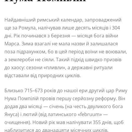
Найдавніший римський календар, запроваджений
ще за Ромула, налічував лише десять місяців і 304
дні. Рік починався з березня — місяця бога війни
Марса. Зима взагалі не мала назви й залишалася
поза підрахунком, бо в цей період воїни не воювали,
а землероби не сіяли. Такий підхід швидко призвів
до хаосу: сезони «пливли», а державні ритуали
відставали від природних циклів.
Близько 715–673 років до нашої ери другий цар Риму
Нума Помпілій провів першу серйозну реформу. Він
додав два місяці — січень (на честь двуликого бога
Януса) і лютий (від латинського «februum» —
очищення). Новий рік мав налічувати 355 днів, щоб
наблизитися до дванадцяти місячних циклів.