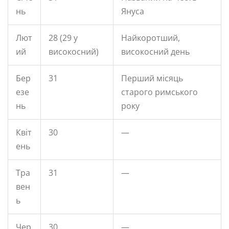
нь
Януса
Лют
28 (29 у
Найкоротший,
ий
високосний)
високосний день
Бер
31
Перший місяць
езе
старого римського
нь
року
Квіт
30
—
ень
Тра
31
—
вен
ь
Чер
30
—