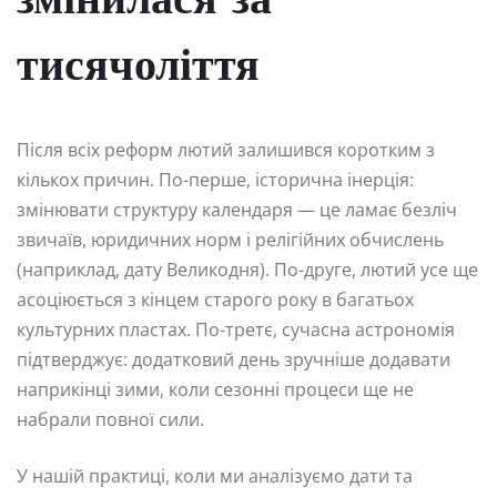
змінилася за
тисячоліття
Після всіх реформ лютий залишився коротким з
кількох причин. По-перше, історична інерція:
змінювати структуру календаря — це ламає безліч
звичаїв, юридичних норм і релігійних обчислень
(наприклад, дату Великодня). По-друге, лютий усе ще
асоціюється з кінцем старого року в багатьох
культурних пластах. По-третє, сучасна астрономія
підтверджує: додатковий день зручніше додавати
наприкінці зими, коли сезонні процеси ще не
набрали повної сили.
У нашій практиці, коли ми аналізуємо дати та