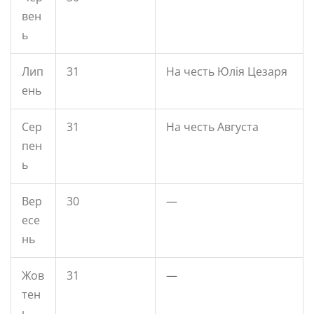
вен
ь
Лип
31
На честь Юлія Цезаря
ень
Сер
31
На честь Августа
пен
ь
Вер
30
—
есе
нь
Жов
31
—
тен
ь