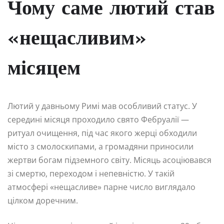
Чому саме лютий став
«нещасливим»
місяцем
Лютий у давньому Римі мав особливий статус. У
середині місяця проходило свято Фебруалії —
ритуал очищення, під час якого жерці обходили
місто з смолоскипами, а громадяни приносили
жертви богам підземного світу. Місяць асоціювався
зі смертю, переходом і непевністю. У такій
атмосфері «нещасливе» парне число виглядало
цілком доречним.