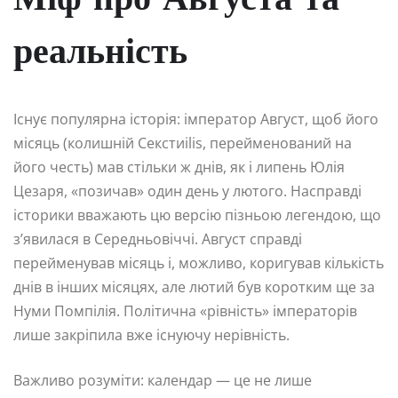
Міф про Августа та
реальність
Існує популярна історія: імператор Август, щоб його
місяць (колишній Секстиilis, перейменований на
його честь) мав стільки ж днів, як і липень Юлія
Цезаря, «позичав» один день у лютого. Насправді
історики вважають цю версію пізньою легендою, що
з’явилася в Середньовіччі. Август справді
перейменував місяць і, можливо, коригував кількість
днів в інших місяцях, але лютий був коротким ще за
Нуми Помпілія. Політична «рівність» імператорів
лише закріпила вже існуючу нерівність.
Важливо розуміти: календар — це не лише