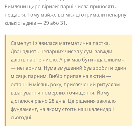
Римляни щиро вірили: парні числа приносять
нещастя. Тому майже всі місяці отримали непарну
кількість днів — 29 або 31.
Саме тут і з’явилася математична пастка.
Дванадцять непарних чисел у сумі завжди
дають парне число. А рік мав бути «щасливим»
— непарним. Нума змушений був зробити один
місяць парним. Вибір припав на лютий —
останній місяць року, присвячений ритуалам
вшанування померлих і очищення. Йому
дісталося рівно 28 днів. Це рішення заклало
фундамент, на якому стоїть наш календар і
сьогодні.