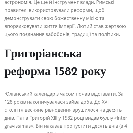
астрономія. Це ще й інструмент влади. Римські
правителі використовували реформи, щоб
демонструвати свою божественну місію та
впорядковувати життя імперії. Лютий став жертвою
цього поєднання забобонів, традиції та політики.
Григоріанська
реформа 1582 року
Юліанський календар з часом почав відставати. За
128 років накопичувалася зайва доба. До XVI
століття весняне рівнодення зрушилося на десять
днів. Папа Григорій XIII у 1582 році видав буллу «Inter
gravissimas». Він наказав пропустити десять днів (з 4