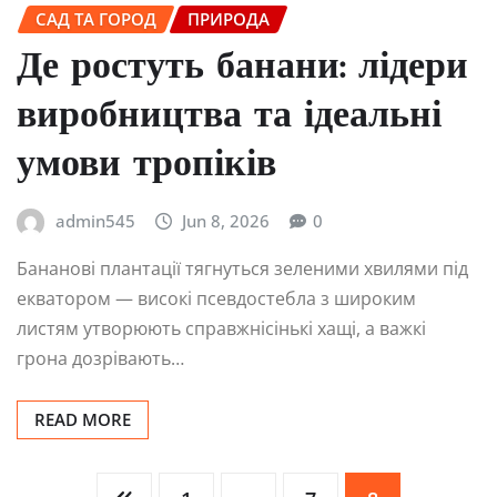
САД ТА ГОРОД
ПРИРОДА
Де ростуть банани: лідери
виробництва та ідеальні
умови тропіків
admin545
Jun 8, 2026
0
Бананові плантації тягнуться зеленими хвилями під
екватором — високі псевдостебла з широким
листям утворюють справжнісінькі хащі, а важкі
грона дозрівають…
READ MORE