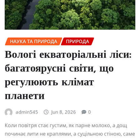
НАУКА ТА ПРИРОДА
ПРИРОДА
Вологі екваторіальні ліси:
багатоярусні світи, що
регулюють клімат
планети
admin545
Jun 8, 2026
0
Коли повітря стає густим, як парне молоко, а дощ
починає лити не краплями, а суцільною стіною, саме