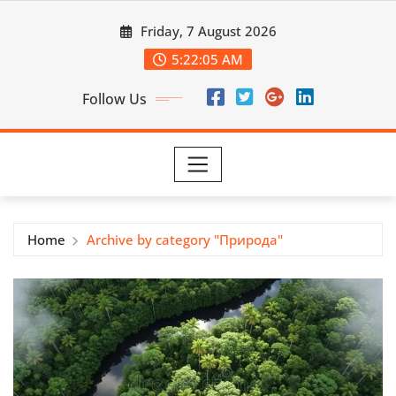
Skip
Friday, 7 August 2026
to
content
5:22:06 AM
Follow Us
Home
Archive by category "Природа"