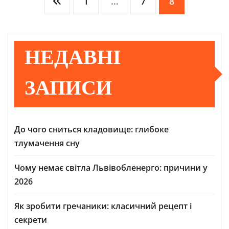
Posts
1
…
7
8
pagination
НЕДАВНІ
ЗАПИСИ
До чого сниться кладовище: глибоке
тлумачення сну
Чому немає світла Львівобленерго: причини у
2026
Як зробити гречаники: класичний рецепт і
секрети