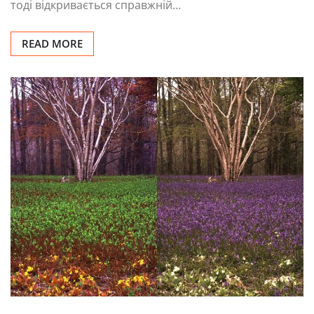
тоді відкривається справжній…
READ MORE