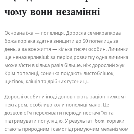
чому вони незамінні
Основна їжа — попелиця. Доросла семикрапкова
божа корівка здатна знищити до 50 попелиць за
день, а за все життя — кілька тисяч особин. Личинки
ще ненажерливіші: за період розвитку одна личинка
може з’їсти в кілька разів більше, ніж дорослий жук.
Крім попелиці, сонечка поїдають листоблішок,
щитівок, кліщів та дрібних гусениць.
Дорослі особини іноді доповнюють раціон пилком і
нектаром, особливо коли попелиці мало. Це
дозволяє їм переживати періоди нестачі їжі та
підтримувати популяцію. У результаті божі корівки
стають природним і самопідтримуючим механізмом