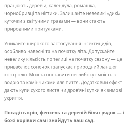
працюють деревій, календула, ромашка,
чорнобривці та нігтики. Залишайте невеликі «дикі»
куточки з квітучими травами — вони стають
природними притулками.
Уникайте широкого застосування інсектицидів,
особливо навесні та на початку літа. Допускайте
невелику кількість попелиці на початку сезону — це
приваблює сонечок і запускає природний ланцюг
контролю. Можна поставити неглибоку ємність з
водою та камінчиками для пиття. Додатковий ефект
дають купи сухого листя чи дров’яні купки як зимові
укриття.
Посадіть кріп, фенхель та деревій біля грядок — і
божі корівки самі знайдуть ваш сад.