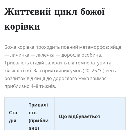
Життєвий цикл божої
корівки
Божа корівка проходить повний метаморфоз: яйце
— личинка — лялечка — доросла особина.
Тривалість стадій залежить від температури та
кількості їжі. За сприятливих умов (20–25 °C) весь
розвиток від яйця до дорослого жука займає
приблизно 4–8 тижнів.
Тривалі
Ста
сть
Що відбувається
дія
(прибли
зно)