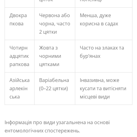
Двокра
Червона або
Менша, дуже
пкова
чорна, часто
корисна в садах
2 цятки
Чотирн
Жовта з
Часто на злаках та
адцятик
чорними
бур’янах
рапкова
цятками
Азійська
Варіабельна
Інвазивна, може
арлекін
(0–22 цятки)
кусати та витісняти
ська
місцеві види
Інформація про види узагальнена на основі
ентомологічних спостережень.