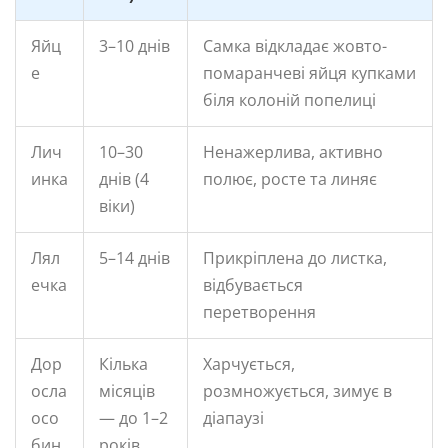
Яйц
3–10 днів
Самка відкладає жовто-
е
помаранчеві яйця купками
біля колоній попелиці
Лич
10–30
Ненажерлива, активно
инка
днів (4
полює, росте та линяє
віки)
Лял
5–14 днів
Прикріплена до листка,
ечка
відбувається
перетворення
Дор
Кілька
Харчується,
осла
місяців
розмножується, зимує в
осо
— до 1–2
діапаузі
бин
років